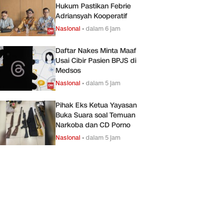
Hukum Pastikan Febrie
Adriansyah Kooperatif
Nasional
•
dalam 6 jam
Daftar Nakes Minta Maaf
Usai Cibir Pasien BPJS di
Medsos
Nasional
•
dalam 5 jam
Pihak Eks Ketua Yayasan
Buka Suara soal Temuan
Narkoba dan CD Porno
Nasional
•
dalam 5 jam