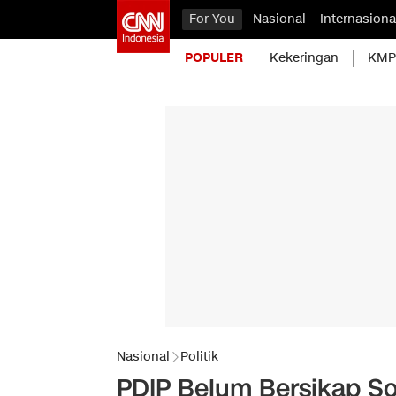
For You
Nasional
Internasiona
POPULER
Kekeringan
KMP 
Nasional
Politik
PDIP Belum Bersikap S