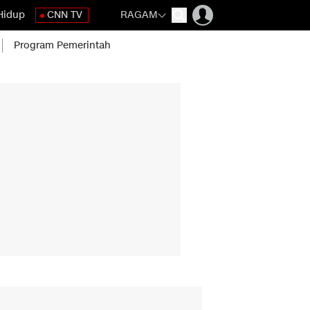
Hidup
CNN TV
RAGAM
Program Pemerintah