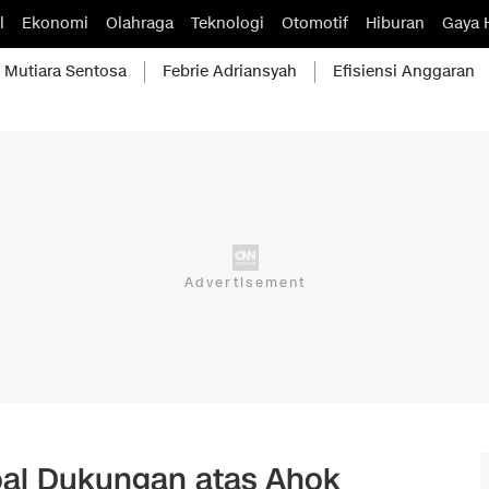
l
Ekonomi
Olahraga
Teknologi
Otomotif
Hiburan
Gaya 
Mutiara Sentosa
Febrie Adriansyah
Efisiensi Anggaran
oal Dukungan atas Ahok