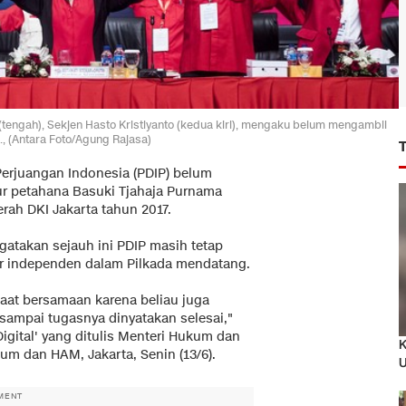
engah), Sekjen Hasto Kristiyanto (kedua kiri), mengaku belum mengambil
., (Antara Foto/Agung Rajasa)
Perjuangan Indonesia (PDIP) belum
r petahana Basuki Tjahaja Purnama
ah DKI Jakarta tahun 2017.
ngatakan sejauh ini PDIP masih tetap
ur independen dalam Pilkada mendatang.
saat bersamaan karena beliau juga
ampai tugasnya dinyatakan selesai,"
igital' yang ditulis Menteri Hukum dan
K
m dan HAM, Jakarta, Senin (13/6).
U
MENT