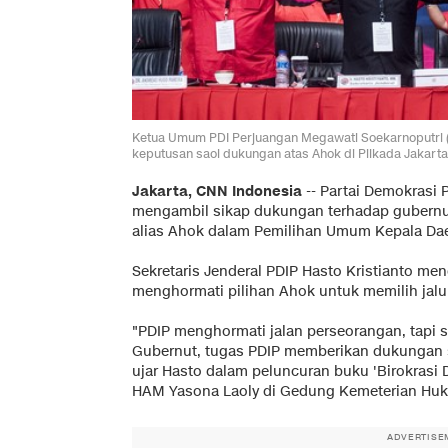
Ketua Umum PDI Perjuangan Megawati Soekarnoputri (t
keputusan saol dukungan atas Ahok di Pilkada Jakarta
Jakarta, CNN Indonesia
-- Partai Demokrasi 
mengambil sikap dukungan terhadap gubernu
alias Ahok dalam Pemilihan Umum Kepala Daer
Sekretaris Jenderal PDIP Hasto Kristianto me
menghormati pilihan Ahok untuk memilih jal
"PDIP menghormati jalan perseorangan, tapi 
Gubernut, tugas PDIP memberikan dukungan s
ujar Hasto dalam peluncuran buku 'Birokrasi D
HAM Yasona Laoly di Gedung Kemeterian Huku
ADVERTISE