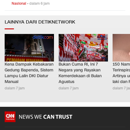
Nasional
•
dalam 6 jam
LAINNYA DARI DETIKNETWORK
Kena Dampak Kebakaran
Bukan Cuma RI, Ini 7
150 Nam
Gedung Bapenda, Sistem
Negara yang Rayakan
Terinspir
Lampu Lalin DKI Diatur
Kemerdekaan di Bulan
Artinya 
Manual
Agustus
laki dan
dalam 7 jam
dalam 7 jam
dalam 7 j