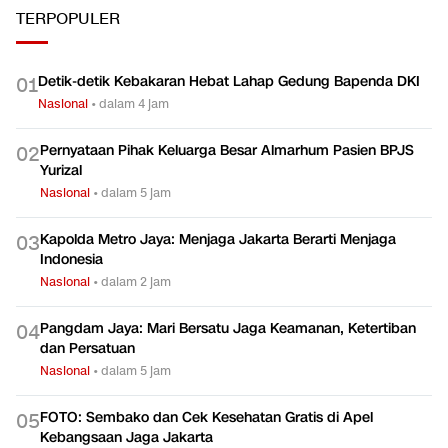
TERPOPULER
Detik-detik Kebakaran Hebat Lahap Gedung Bapenda DKI
0
1
Nasional
•
dalam 4 jam
Pernyataan Pihak Keluarga Besar Almarhum Pasien BPJS
0
2
Yurizal
Nasional
•
dalam 5 jam
Kapolda Metro Jaya: Menjaga Jakarta Berarti Menjaga
0
3
Indonesia
Nasional
•
dalam 2 jam
Pangdam Jaya: Mari Bersatu Jaga Keamanan, Ketertiban
0
4
dan Persatuan
Nasional
•
dalam 5 jam
FOTO: Sembako dan Cek Kesehatan Gratis di Apel
0
5
Kebangsaan Jaga Jakarta