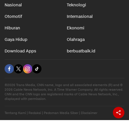
Nasional
Teknologi
Otomotif
Internasional
Hiburan
Ekonomi
Gaya Hidup
Olahraga
Download Apps
berbuatbaik.id
©2026 Trans Media, CNN name, logo and all associated elements (R) and ©
2026 Cable News Network, Inc. A Time Warner Company. All rights reserved.
CNN and the CNN logo are registered marks of Cable News Network, Inc.,
displayed with permission.
Tentang Kami
|
Redaksi
|
Pedoman Media Siber
|
Disclaimer