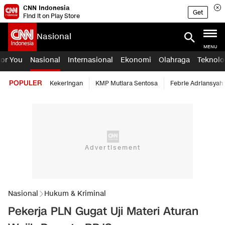
CNN Indonesia
Get
Find it on Play Store
Nasional
MENU
For You
Nasional
Internasional
Ekonomi
Olahraga
Teknolo
POPULER
Kekeringan
KMP Mutiara Sentosa
Febrie Adriansyah
Nasional
Hukum & Kriminal
Pekerja PLN Gugat Uji Materi Aturan