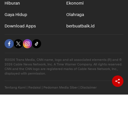
Hiburan
Ekonomi
Gaya Hidup
Olahraga
Download Apps
berbuatbaik.id
©2026 Trans Media, CNN name, logo and all associated elements (R) and ©
2026 Cable News Network, Inc. A Time Warner Company. All rights reserved.
CNN and the CNN logo are registered marks of Cable News Network, Inc.,
displayed with permission.
Tentang Kami
|
Redaksi
|
Pedoman Media Siber
|
Disclaimer