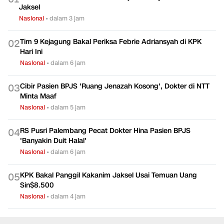
Jaksel
Nasional
•
dalam 3 jam
Tim 9 Kejagung Bakal Periksa Febrie Adriansyah di KPK
0
2
Hari Ini
Nasional
•
dalam 6 jam
Cibir Pasien BPJS 'Ruang Jenazah Kosong', Dokter di NTT
0
3
Minta Maaf
Nasional
•
dalam 5 jam
RS Pusri Palembang Pecat Dokter Hina Pasien BPJS
0
4
'Banyakin Duit Halal'
Nasional
•
dalam 6 jam
KPK Bakal Panggil Kakanim Jaksel Usai Temuan Uang
0
5
Sin$8.500
Nasional
•
dalam 4 jam