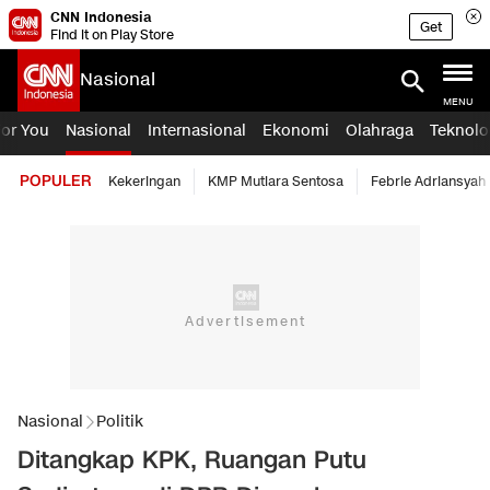
CNN Indonesia
Get
Find it on Play Store
Nasional
MENU
For You
Nasional
Internasional
Ekonomi
Olahraga
Teknolo
POPULER
Kekeringan
KMP Mutiara Sentosa
Febrie Adriansyah
Nasional
Politik
Ditangkap KPK, Ruangan Putu