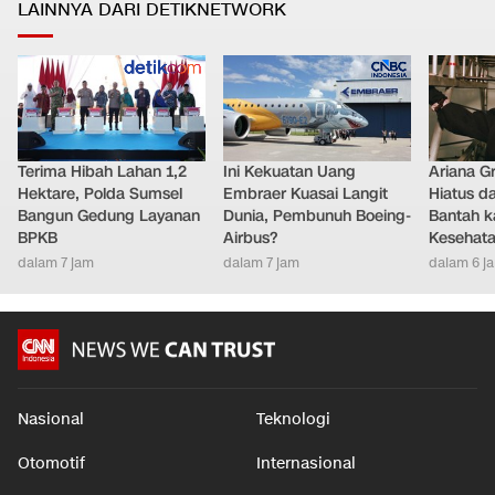
LAINNYA DARI DETIKNETWORK
Terima Hibah Lahan 1,2
Ini Kekuatan Uang
Ariana G
Hektare, Polda Sumsel
Embraer Kuasai Langit
Hiatus da
Bangun Gedung Layanan
Dunia, Pembunuh Boeing-
Bantah k
BPKB
Airbus?
Kesehat
dalam 7 jam
dalam 7 jam
dalam 6 j
Nasional
Teknologi
Otomotif
Internasional