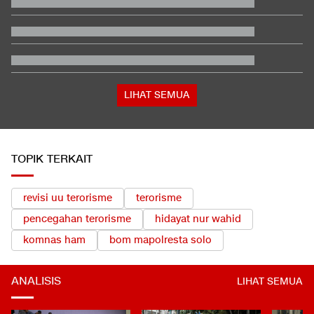
Kata Mabes TNI soal Sertifikat Pramuka Bisa Daftar TNI-Polri
Tanpa Tes
Penjelasan Ending dan Post-credit Spider-Man: Brand New Day
PO Bus Klarifikasi Viral Klakson Suara Jokowi 'Saya Akan
Lawan'
Trump Serang Kandidat Senat Muslim Michigan: Dia Penuh
Omong Kosong
LIHAT SEMUA
TOPIK TERKAIT
revisi uu terorisme
terorisme
pencegahan terorisme
hidayat nur wahid
komnas ham
bom mapolresta solo