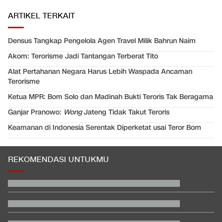
ARTIKEL TERKAIT
Densus Tangkap Pengelola Agen Travel Milik Bahrun Naim
Akom: Terorisme Jadi Tantangan Terberat Tito
Alat Pertahanan Negara Harus Lebih Waspada Ancaman
Terorisme
Ketua MPR: Bom Solo dan Madinah Bukti Teroris Tak Beragama
Ganjar Pranowo:
Wong
Jateng Tidak Takut Teroris
Keamanan di Indonesia Serentak Diperketat usai Teror Bom
REKOMENDASI UNTUKMU
Video Mesum 'Yang Wis Yang' Banyuwangi, Pemeran Pria Jadi
Tersangka
Jadwal Siaran Langsung Singapura vs Indonesia di Piala AFF
2026