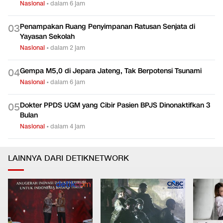
Kebakaran Gedung di Jalan Abdul Muis Jakpus, 20 Unit
0
2
Damkar Dikerahkan
Nasional
•
dalam 6 jam
Penampakan Ruang Penyimpanan Ratusan Senjata di
0
3
Yayasan Sekolah
Nasional
•
dalam 2 jam
Gempa M5,0 di Jepara Jateng, Tak Berpotensi Tsunami
0
4
Nasional
•
dalam 6 jam
Dokter PPDS UGM yang Cibir Pasien BPJS Dinonaktifkan 3
0
5
Bulan
Nasional
•
dalam 4 jam
LAINNYA DARI DETIKNETWORK