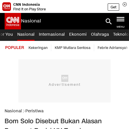
CNN Indonesia
Get
Find it on Play Store
Nasional
MENU
For You
Nasional
Internasional
Ekonomi
Olahraga
Teknolo
POPULER
Kekeringan
KMP Mutiara Sentosa
Febrie Adriansyah
Nasional
Peristiwa
Bom Solo Disebut Bukan Alasan