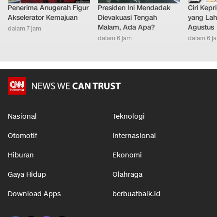
Penerima Anugerah Figur
Presiden Ini Mendadak
Ciri Kep
Akselerator Kemajuan
Dievakuasi Tengah
yang Lahi
Malam, Ada Apa?
Agustus
dalam 7 jam
dalam 6 jam
dalam 6 j
Nasional
Teknologi
Otomotif
Internasional
Hiburan
Ekonomi
Gaya Hidup
Olahraga