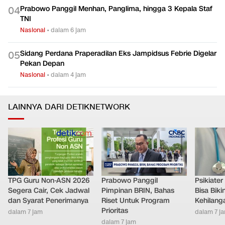
Prabowo Panggil Menhan, Panglima, hingga 3 Kepala Staf
0
4
TNI
Nasional
•
dalam 6 jam
Sidang Perdana Praperadilan Eks Jampidsus Febrie Digelar
0
5
Pekan Depan
Nasional
•
dalam 4 jam
LAINNYA DARI DETIKNETWORK
TPG Guru Non-ASN 2026
Prabowo Panggil
Psikiate
Segera Cair, Cek Jadwal
Pimpinan BRIN, Bahas
Bisa Bik
dan Syarat Penerimanya
Riset Untuk Program
Kehilang
Prioritas
dalam 7 jam
dalam 7 j
dalam 7 jam