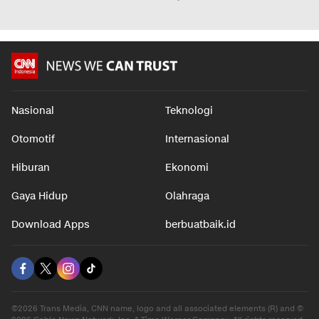
Nasional
Teknologi
Otomotif
Internasional
Hiburan
Ekonomi
Gaya Hidup
Olahraga
Download Apps
berbuatbaik.id
©2026 Trans Media, CNN name, logo and all associated elements (R) and ©