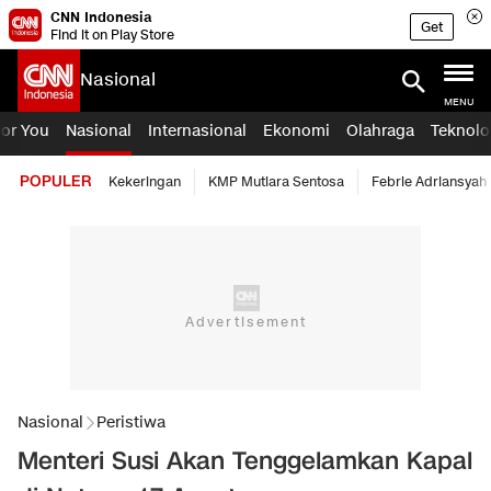
CNN Indonesia
Get
Find it on Play Store
Nasional
MENU
For You
Nasional
Internasional
Ekonomi
Olahraga
Teknolo
POPULER
Kekeringan
KMP Mutiara Sentosa
Febrie Adriansyah
Nasional
Peristiwa
Menteri Susi Akan Tenggelamkan Kapal