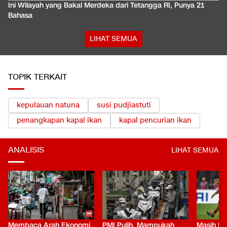
Ini Wilayah yang Bakal Merdeka dari Tetangga RI, Punya 21
Bahasa
LIHAT SEMUA
TOPIK TERKAIT
kepulauan natuna
susi pudjiastuti
penangkapan kapal ikan
kapal pencurian ikan
ANALISIS
LIHAT SEMUA
Membaca Arah Ekonomi
PMI Pulih, Mampukah
Masih Be