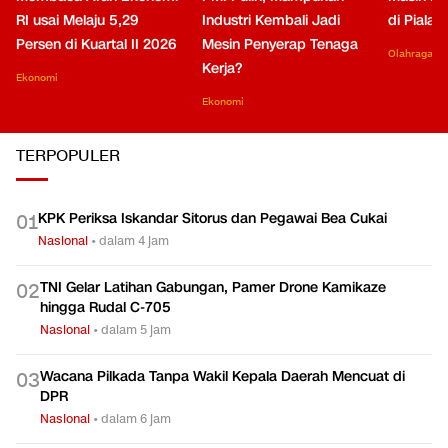
RI usai Melaju 5,29
Industri Kembali Jadi
di Piala
Persen di Kuartal II 2026
Mesin Penyerap Tenaga
Olahraga
Kerja?
Ekonomi
Ekonomi
TERPOPULER
KPK Periksa Iskandar Sitorus dan Pegawai Bea Cukai
0
1
Nasional
•
dalam 4 jam
TNI Gelar Latihan Gabungan, Pamer Drone Kamikaze
0
2
hingga Rudal C-705
Nasional
•
dalam 5 jam
Wacana Pilkada Tanpa Wakil Kepala Daerah Mencuat di
0
3
DPR
Nasional
•
dalam 6 jam