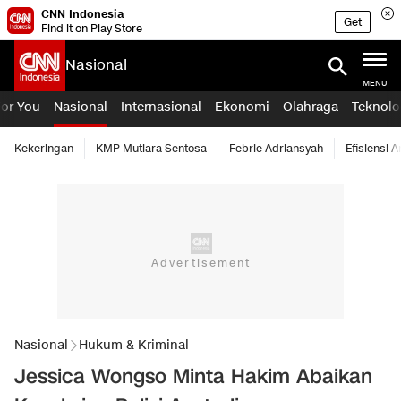
CNN Indonesia
Get
Find it on Play Store
Nasional
MENU
For You
Nasional
Internasional
Ekonomi
Olahraga
Teknolo
Kekeringan
KMP Mutiara Sentosa
Febrie Adriansyah
Efisiensi 
Nasional
Hukum & Kriminal
Jessica Wongso Minta Hakim Abaikan