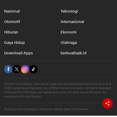
Nasional
Teknologi
Otomotif
Internasional
Hiburan
Ekonomi
Gaya Hidup
Olahraga
Download Apps
berbuatbaik.id
©2026 Trans Media, CNN name, logo and all associated elements (R) and ©
2026 Cable News Network, Inc. A Time Warner Company. All rights reserved.
CNN and the CNN logo are registered marks of Cable News Network, Inc.,
displayed with permission.
Tentang Kami
|
Redaksi
|
Pedoman Media Siber
|
Disclaimer