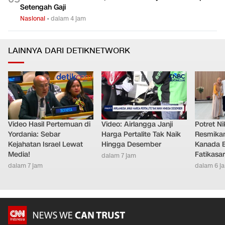
Setengah Gaji
Nasional
•
dalam 4 jam
LAINNYA DARI DETIKNETWORK
Video Hasil Pertemuan di
Video: Airlangga Janji
Potret Nik
Yordania: Sebar
Harga Pertalite Tak Naik
Resmikan
Kejahatan Israel Lewat
Hingga Desember
Kanada B
Media!
Fatikasar
dalam 7 jam
dalam 7 jam
dalam 6 j