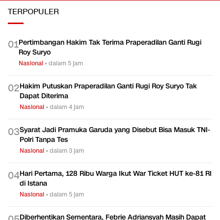
TERPOPULER
Pertimbangan Hakim Tak Terima Praperadilan Ganti Rugi
0
1
Roy Suryo
Nasional
•
dalam 5 jam
Hakim Putuskan Praperadilan Ganti Rugi Roy Suryo Tak
0
2
Dapat Diterima
Nasional
•
dalam 4 jam
Syarat Jadi Pramuka Garuda yang Disebut Bisa Masuk TNI-
0
3
Polri Tanpa Tes
Nasional
•
dalam 3 jam
Hari Pertama, 128 Ribu Warga Ikut War Ticket HUT ke-81 RI
0
4
di Istana
Nasional
•
dalam 5 jam
Diberhentikan Sementara, Febrie Adriansyah Masih Dapat
0
5