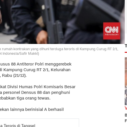
 rumah kontrakan yang dihuni terduga teroris di Kampung Curug RT 2/1,
N Indonesia/Safir Makki)
usus 88 Antiteror Polri menggerebek
 di Kampung Curug RT 2/1, Kelurahan
 Rabu (21/12).
kat Divisi Humas Polri Komisaris Besar
a personel Densus 88 dan penghuni
ebabkan tiga orang tewas.
ekan lainnya berinisial A berhasil
B
F
Teroris di Tangsel