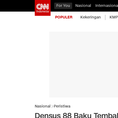
For You
Nasional
Internasiona
POPULER
Kekeringan
KMP 
Nasional
Peristiwa
Densus 88 Baku Tembak