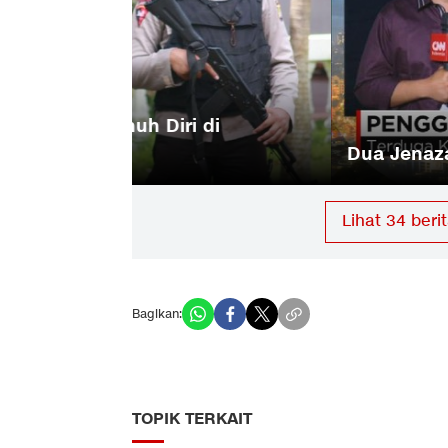
 di
Dua Jenazah Terduga Teroris Tiba
Lihat
34
berit
Bagikan:
TOPIK TERKAIT