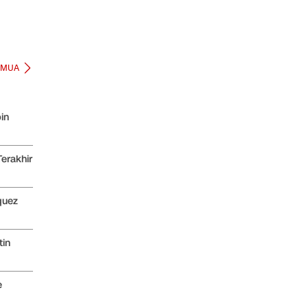
EMUA
in
erakhir
quez
tin
e