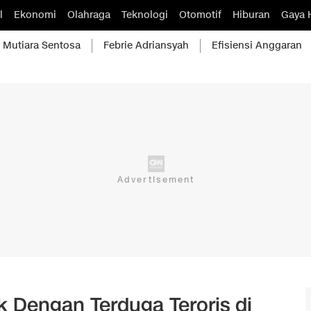
l
Ekonomi
Olahraga
Teknologi
Otomotif
Hiburan
Gaya 
Mutiara Sentosa
Febrie Adriansyah
Efisiensi Anggaran
 Dengan Terduga Teroris di