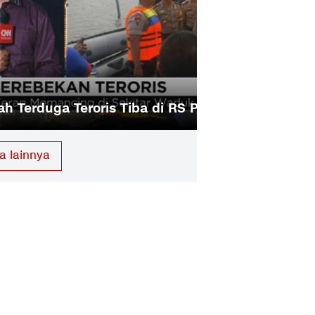
 di RS Polri, Satu Dirawat
Terduga Teroris
a lainnya