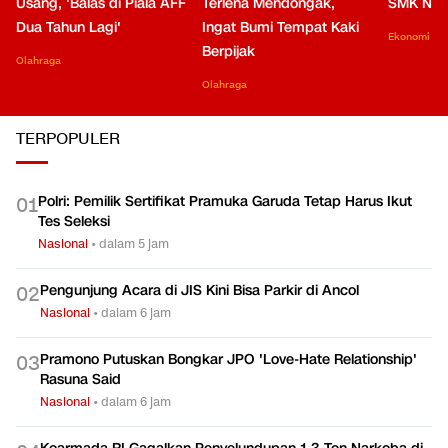
Usang, 'Balas di Piala AFF
Terlena Mendongak,
SMK Nga
Dua Tahun Lagi'
Ingat Bumi Tempat Kaki
Ekonomi
Berpijak
Olahraga
Olahraga
TERPOPULER
Polri: Pemilik Sertifikat Pramuka Garuda Tetap Harus Ikut
0
1
Tes Seleksi
Nasional
•
dalam 5 jam
Pengunjung Acara di JIS Kini Bisa Parkir di Ancol
0
2
Nasional
•
dalam 6 jam
Pramono Putuskan Bongkar JPO 'Love-Hate Relationship'
0
3
Rasuna Said
Nasional
•
dalam 6 jam