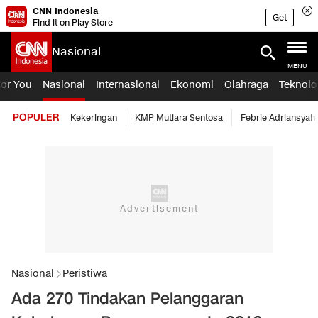
CNN Indonesia
Get
Find it on Play Store
Nasional
MENU
For You
Nasional
Internasional
Ekonomi
Olahraga
Teknolo
POPULER
Kekeringan
KMP Mutiara Sentosa
Febrie Adriansyah
Nasional
Peristiwa
Ada 270 Tindakan Pelanggaran