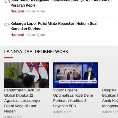
Koarmada RI Gagalkan Penyelundupan 1,3 Ton Narkoba di
0
4
Perairan Kepri
Nasional
•
dalam 6 jam
Keluarga Lapor Polisi Minta Kepastian Hukum Soal
0
5
Kematian Sutrimo
Nasional
•
dalam 3 jam
LAINNYA DARI DETIKNETWORK
Pendaftaran SMK Go
Video: Urgensi
Deepika
Global Dibuka 12
Optimalisasi KUB Demi
Bagikan 
Agustus, Lulusannya
Perkuat Likuditas &
Anak Ke
Bakal Kerja di Luar
Layanan BPD
Mengasu
Negeri!
dalam 7 jam
dalam 7 j
dalam 7 jam