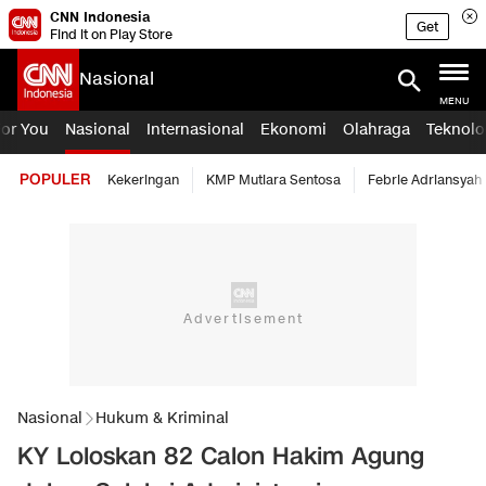
CNN Indonesia
Get
Find it on Play Store
Nasional
MENU
For You
Nasional
Internasional
Ekonomi
Olahraga
Teknolo
POPULER
Kekeringan
KMP Mutiara Sentosa
Febrie Adriansyah
Nasional
Hukum & Kriminal
KY Loloskan 82 Calon Hakim Agung