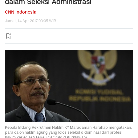
dalam Seleksi Administrasi
CNN Indonesia
Jumat, 14 Apr 2017 03:05 WIB
Kepala Bidang Rekrutmen Hakim KY Maradaman Harahap mengatakan,
para calon hakim agung yang lolos seleksi didominasi dari profesi
hakim karier. (ANTARA FOTO/Sigid Kurniawan)