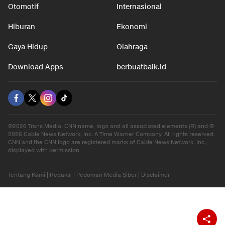
Otomotif
Internasional
Hiburan
Ekonomi
Gaya Hidup
Olahraga
Download Apps
berbuatbaik.id
©2026 Trans Media, CNN name, logo and all associated elements (R) and ©
2026 Cable News Network, Inc. A Time Warner Company. All rights reserved.
CNN and the CNN logo are registered marks of Cable News Network, Inc.,
displayed with permission.
Tentang Kami
|
Redaksi
|
Pedoman Media Siber
|
Disclaimer