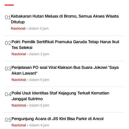
Kebakaran Hutan Meluas di Bromo, Semua Akses Wisata
0
1
Ditutup
Nasional
•
dalam 4 jam
Polri: Pemilik Sertifikat Pramuka Garuda Tetap Harus Ikut
0
2
Tes Seleksi
Nasional
•
dalam 3 jam
Penjelasan PO soal Viral Klakson Bus Suara Jokowi 'Saya
0
3
Akan Lawan!'
Nasional
•
dalam 6 jam
Polisi Usut Identitas Staf Kejagung Terkait Kematian
0
4
Janggal Sutrimo
Nasional
•
dalam 6 jam
Pengunjung Acara di JIS Kini Bisa Parkir di Ancol
0
5
Nasional
•
dalam 4 jam