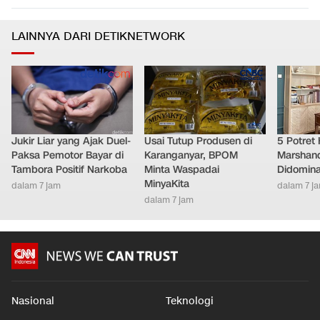
LAINNYA DARI DETIKNETWORK
Jukir Liar yang Ajak Duel-
Usai Tutup Produsen di
5 Potret
Paksa Pemotor Bayar di
Karanganyar, BPOM
Marshand
Tambora Positif Narkoba
Minta Waspadai
Didomina
MinyaKita
dalam 7 jam
dalam 7 j
dalam 7 jam
Nasional
Teknologi