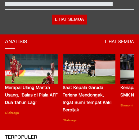
LIHAT SEMUA
ANALISIS
LIHAT SEMUA
Merapal Ulang Mantra
Saat Kepala Garuda
Kenapa B
Usang, 'Balas di Piala AFF
Terlena Mendongak,
SMK Nga
Dua Tahun Lagi'
Ingat Bumi Tempat Kaki
Ekonomi
Berpijak
Olahraga
Olahraga
TERPOPULER