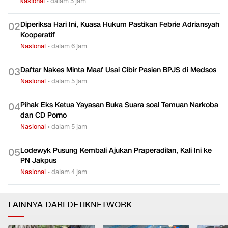
Nasional
•
dalam 5 jam
Diperiksa Hari Ini, Kuasa Hukum Pastikan Febrie Adriansyah
0
2
Kooperatif
Nasional
•
dalam 6 jam
Daftar Nakes Minta Maaf Usai Cibir Pasien BPJS di Medsos
0
3
Nasional
•
dalam 5 jam
Pihak Eks Ketua Yayasan Buka Suara soal Temuan Narkoba
0
4
dan CD Porno
Nasional
•
dalam 5 jam
Lodewyk Pusung Kembali Ajukan Praperadilan, Kali Ini ke
0
5
PN Jakpus
Nasional
•
dalam 4 jam
LAINNYA DARI DETIKNETWORK