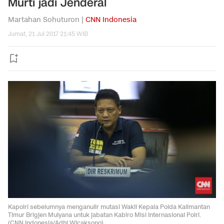
Murti jadi Jenderal
Martahan Sohuturon |
CNN Indonesia
Jumat, 21 Jul 2017 21:45 WIB
Kapolri sebelumnya menganulir mutasi Wakil Kepala Polda Kalimantan
Timur Brigjen Mulyana untuk jabatan Kabiro Misi Internasional Polri.
(CNN Indonesia/Adhi Wicaksono)