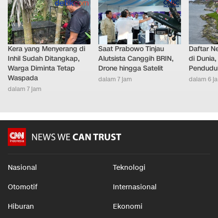
Kera yang Menyerang di
Saat Prabowo Tinjau
Daftar N
Inhil Sudah Ditangkap,
Alutsista Canggih BRIN,
di Dunia
Warga Diminta Tetap
Drone hingga Satelit
Pendudu
Waspada
dalam 7 jam
dalam 6 j
dalam 7 jam
Nasional
Teknologi
Otomotif
Internasional
Hiburan
Ekonomi