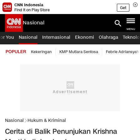
CNN Indonesia
Get
Find it on Play Store
Nasional
MENU
For You
Nasional
Internasional
Ekonomi
Olahraga
Teknolo
POPULER
Kekeringan
KMP Mutiara Sentosa
Febrie Adriansyah
Nasional
Hukum & Kriminal
Cerita di Balik Penunjukan Krishna