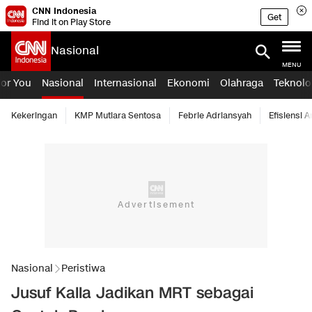
CNN Indonesia
Get
Find it on Play Store
Nasional
MENU
For You
Nasional
Internasional
Ekonomi
Olahraga
Teknolo
Kekeringan
KMP Mutiara Sentosa
Febrie Adriansyah
Efisiensi 
Nasional
Peristiwa
Jusuf Kalla Jadikan MRT sebagai