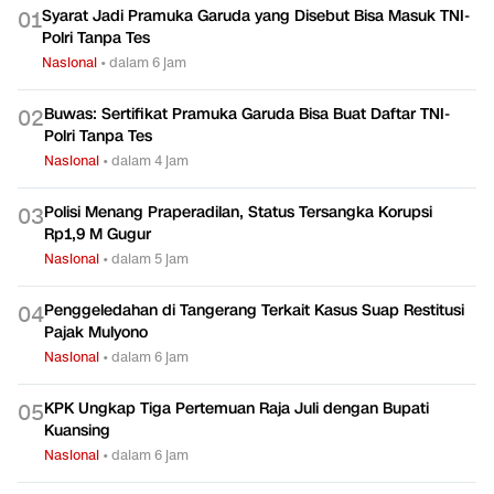
TERPOPULER
Syarat Jadi Pramuka Garuda yang Disebut Bisa Masuk TNI-
0
1
Polri Tanpa Tes
Nasional
•
dalam 6 jam
Buwas: Sertifikat Pramuka Garuda Bisa Buat Daftar TNI-
0
2
Polri Tanpa Tes
Nasional
•
dalam 4 jam
Polisi Menang Praperadilan, Status Tersangka Korupsi
0
3
Rp1,9 M Gugur
Nasional
•
dalam 5 jam
Penggeledahan di Tangerang Terkait Kasus Suap Restitusi
0
4
Pajak Mulyono
Nasional
•
dalam 6 jam
KPK Ungkap Tiga Pertemuan Raja Juli dengan Bupati
0
5
Kuansing