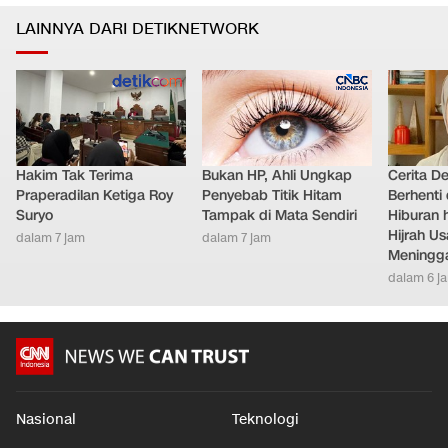
Nasional
•
dalam 6 jam
LAINNYA DARI DETIKNETWORK
Hakim Tak Terima
Bukan HP, Ahli Ungkap
Cerita D
Praperadilan Ketiga Roy
Penyebab Titik Hitam
Berhenti 
Suryo
Tampak di Mata Sendiri
Hiburan h
Hijrah Us
dalam 7 jam
dalam 7 jam
Meningg
dalam 6 j