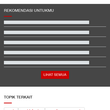
REKOMENDASI UNTUKMU
Filipina Singgung Indonesia Jelang Laga Hidup-Mati Lawan
Malaysia
Wilayah di Negara Tetangga RI Bakal Merdeka, Ini Namanya
Pengangguran Tertinggi RI Lulusan SMK
Satu Pemain Thailand Tewas Disambar Petir, 8 Orang Luka-
luka
Video Mesum 'Yang Wis Yang' Banyuwangi, Pemeran Pria Jadi
Tersangka
Jadwal Singapura vs Indonesia: Kapan, Jam Berapa, Tayang di
Mana?
LIHAT SEMUA