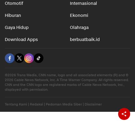
Nasional
Teknologi
Otomotif
Internasional
Hiburan
Ekonomi
Gaya Hidup
Olahraga
Download Apps
berbuatbaik.id
©2026 Trans Media, CNN name, logo and all associated elements (R) and ©
2026 Cable News Network, Inc. A Time Warner Company. All rights reserved.
CNN and the CNN logo are registered marks of Cable News Network, Inc.,
displayed with permission.
Tentang Kami
|
Redaksi
|
Pedoman Media Siber
|
Disclaimer