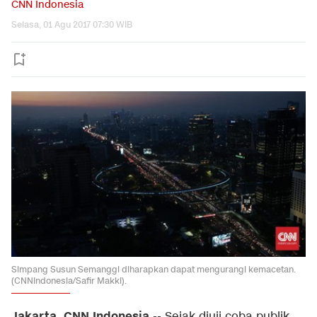
CNN Indonesia
Selasa, 01 Agu 2017 07:30 WIB
Simpang Susun Semanggi diharapkan dapat mengurangi kemacetan.
(CNNIndonesia/Safir Makki).
Jakarta, CNN Indonesia
-- Sejak diuji coba publik