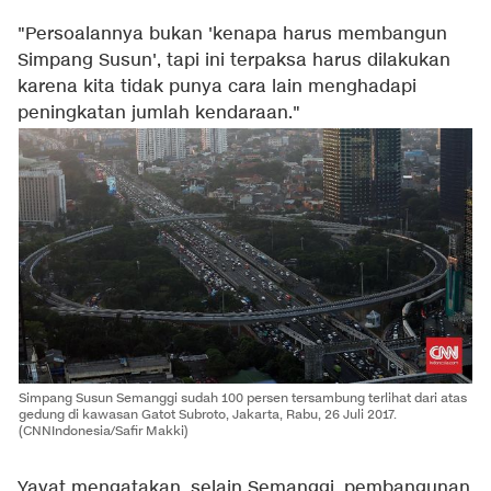
"Persoalannya bukan 'kenapa harus membangun
Simpang Susun', tapi ini terpaksa harus dilakukan
karena kita tidak punya cara lain menghadapi
peningkatan jumlah kendaraan."
Simpang Susun Semanggi sudah 100 persen tersambung terlihat dari atas
gedung di kawasan Gatot Subroto, Jakarta, Rabu, 26 Juli 2017.
(CNNIndonesia/Safir Makki)
Yayat mengatakan, selain Semanggi, pembangunan