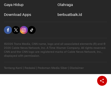
Hiburan
Ekonomi
Gaya Hidup
Olahraga
Download Apps
berbuatbaik.id
©2026 Trans Media, CNN name, logo and all associated elements (R) and ©
2026 Cable News Network, Inc. A Time Warner Company. All rights reserved.
CNN and the CNN logo are registered marks of Cable News Network, Inc.,
displayed with permission.
Tentang Kami
|
Redaksi
|
Pedoman Media Siber
|
Disclaimer