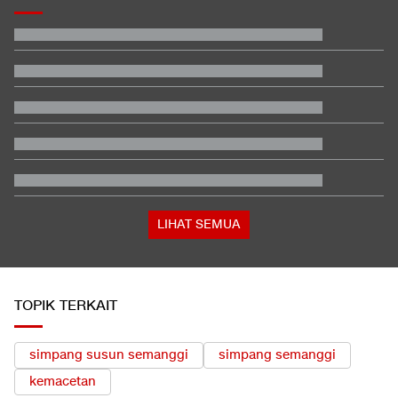
Beda Nasib Kashmir yang Dikelola India vs Pakistan Jadi
Sorotan
Hashim Djojohadikusumo Kukuhkan 20 Ormas Baru Kawal
Program Pemerintah
Daftar Perbaikan Tata Kelola MBG di Bawah Komando
Sudaryono
Detik-detik Kebakaran Hebat Lahap Gedung Bapenda DKI
Jusuf Hamka Borong 61 Land Cruiser FJ di GIIAS 2026
Indonesia Tersingkir di Piala AFF 2026, Medsos Timnas dan
PSSI Dirujak
LIHAT SEMUA
TOPIK TERKAIT