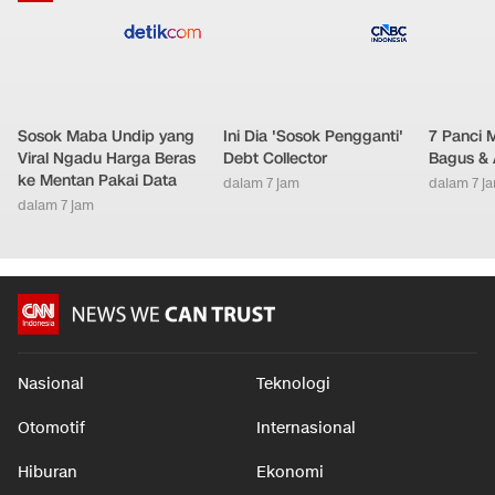
LAINNYA DARI DETIKNETWORK
Sosok Maba Undip yang
Ini Dia 'Sosok Pengganti'
7 Panci 
Viral Ngadu Harga Beras
Debt Collector
Bagus & 
ke Mentan Pakai Data
dalam 7 jam
dalam 7 j
dalam 7 jam
Nasional
Teknologi
Otomotif
Internasional