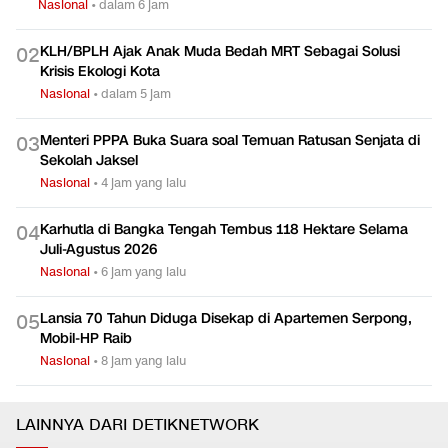
Keluarga Lapor Polisi Minta Kepastian Hukum Soal
0
1
Kematian Sutrimo
Nasional
•
dalam 6 jam
KLH/BPLH Ajak Anak Muda Bedah MRT Sebagai Solusi
0
2
Krisis Ekologi Kota
Nasional
•
dalam 5 jam
Menteri PPPA Buka Suara soal Temuan Ratusan Senjata di
0
3
Sekolah Jaksel
Nasional
•
4 jam yang lalu
Karhutla di Bangka Tengah Tembus 118 Hektare Selama
0
4
Juli-Agustus 2026
Nasional
•
6 jam yang lalu
Lansia 70 Tahun Diduga Disekap di Apartemen Serpong,
0
5
Mobil-HP Raib
Nasional
•
8 jam yang lalu