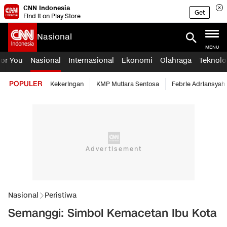
CNN Indonesia
Get
Find it on Play Store
Nasional
MENU
For You
Nasional
Internasional
Ekonomi
Olahraga
Teknolo
POPULER
Kekeringan
KMP Mutiara Sentosa
Febrie Adriansyah
Nasional
Peristiwa
Semanggi: Simbol Kemacetan Ibu Kota