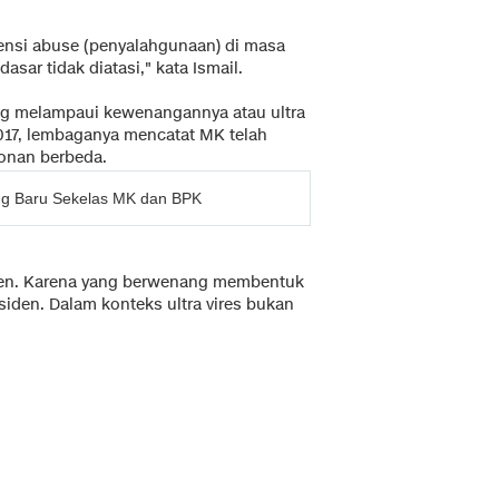
ensi abuse (penyalahgunaan) di masa
asar tidak diatasi," kata Ismail.
yang melampaui kewenangannya atau ultra
2017, lembaganya mencatat MK telah
onan berbeda.
g Baru Sekelas MK dan BPK
en. Karena yang berwenang membentuk
den. Dalam konteks ultra vires bukan