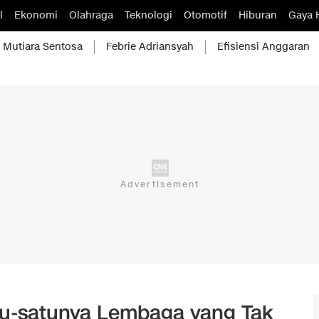
l
Ekonomi
Olahraga
Teknologi
Otomotif
Hiburan
Gaya 
Mutiara Sentosa
Febrie Adriansyah
Efisiensi Anggaran
atu-satunya Lembaga yang Tak