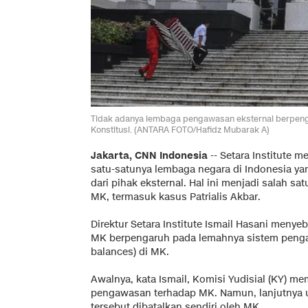
Tidak adanya lembaga pengawasan eksternal berpe
Konstitusi. (ANTARA FOTO/Hafidz Mubarak A)
Jakarta, CNN Indonesia
-- Setara Institute 
satu-satunya lembaga negara di Indonesia y
dari pihak eksternal. Hal ini menjadi salah s
MK, termasuk kasus Patrialis Akbar.
Direktur Setara Institute Ismail Hasani meny
MK berpengaruh pada lemahnya sistem peng
balances) di MK.
Awalnya, kata Ismail, Komisi Yudisial (KY) 
pengawasan terhadap MK. Namun, lanjutnya
tersebut dibatalkan sendiri oleh MK.