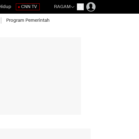
Hidup
CNN TV
RAGAM
Program Pemerintah