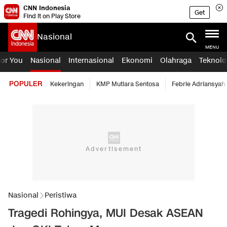
CNN Indonesia
Get
Find it on Play Store
Nasional
MENU
For You
Nasional
Internasional
Ekonomi
Olahraga
Teknolo
POPULER
Kekeringan
KMP Mutiara Sentosa
Febrie Adriansyah
Nasional
Peristiwa
Tragedi Rohingya, MUI Desak ASEAN