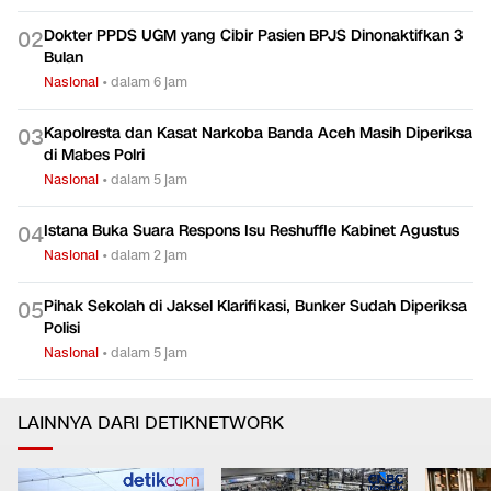
Dokter PPDS UGM yang Cibir Pasien BPJS Dinonaktifkan 3
0
2
Bulan
Nasional
•
dalam 6 jam
Kapolresta dan Kasat Narkoba Banda Aceh Masih Diperiksa
0
3
di Mabes Polri
Nasional
•
dalam 5 jam
Istana Buka Suara Respons Isu Reshuffle Kabinet Agustus
0
4
Nasional
•
dalam 2 jam
Pihak Sekolah di Jaksel Klarifikasi, Bunker Sudah Diperiksa
0
5
Polisi
Nasional
•
dalam 5 jam
LAINNYA DARI DETIKNETWORK