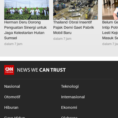
Herman Deru Dorong
Thailand Obral Insentif
Belum Ge
Penguatan Sinergi untuk
Pajak Demi Gaet Pabrik
Intip Pot
Jaga Kelestarian Hutan
Mobil Baru
Lesti Ke
Sumsel
Masuk S
dalam 7 jam
dalam 7 jam
dalam 7 j
Nasional
Teknologi
Otomotif
Internasional
Hiburan
Ekonomi