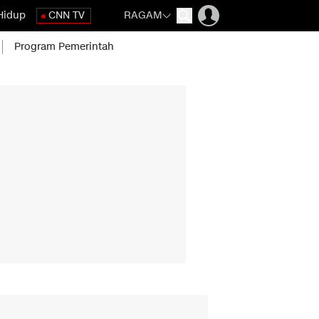
Hidup
CNN TV
RAGAM
Program Pemerintah