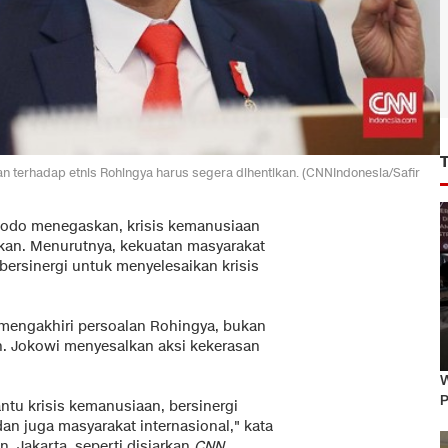
 terhadap etnis Rohingya harus segera dihentikan. (CNNIndonesia/Safir
dodo menegaskan, krisis kemanusiaan
ikan. Menurutnya, kekuatan masyarakat
 bersinergi untuk menyelesaikan krisis
 mengakhiri persoalan Rohingya, bukan
. Jokowi menyesalkan aksi kekerasan
W
P
tu krisis kemanusiaan, bersinergi
an juga masyarakat internasional," kata
, Jakarta, seperti disiarkan
CNN