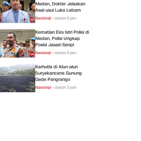
Medan, Dokter Jelaskan
Asal-usul Luka Lebam
Nasional
•
dalam 6 jam
Kematian Eks Istri Polisi di
Medan, Polisi Ungkap
Posisi Jasad-Senpi
Nasional
•
dalam 6 jam
Karhutla di Alun-alun
Suryakancana Gunung
Gede Pangrango
Nasional
•
dalam 3 jam