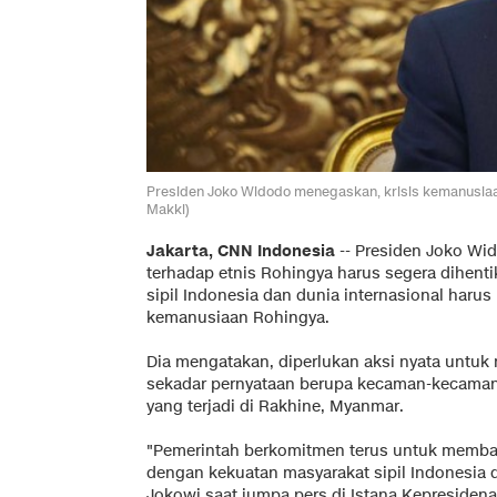
Presiden Joko Widodo menegaskan, krisis kemanusiaan
Makki)
Jakarta, CNN Indonesia
-- Presiden Joko Wi
terhadap etnis Rohingya harus segera dihent
sipil Indonesia dan dunia internasional harus
kemanusiaan Rohingya.
Dia mengatakan, diperlukan aksi nyata untuk
sekadar pernyataan berupa kecaman-kecaman
yang terjadi di Rakhine, Myanmar.
"Pemerintah berkomitmen terus untuk memban
dengan kekuatan masyarakat sipil Indonesia d
Jokowi saat jumpa pers di Istana Kepresidenan