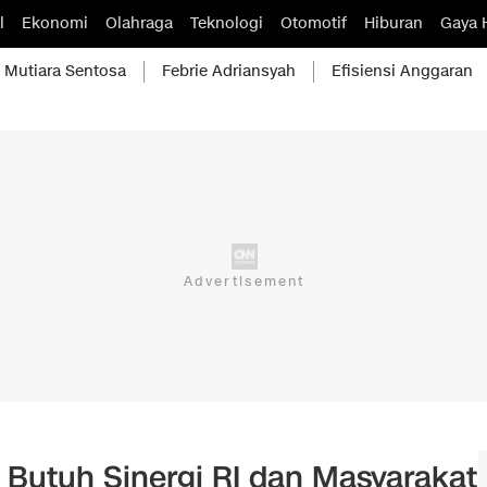
l
Ekonomi
Olahraga
Teknologi
Otomotif
Hiburan
Gaya 
Mutiara Sentosa
Febrie Adriansyah
Efisiensi Anggaran
 Butuh Sinergi RI dan Masyarakat