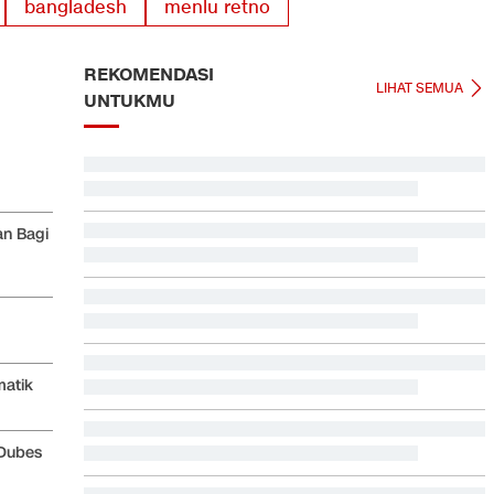
bangladesh
menlu retno
REKOMENDASI
LIHAT SEMUA
UNTUKMU
Persebaya Juara Piala Presiden 2026 usai Tekuk Persib
via Adu Penalti
n Bagi
Video Mesum 'Yang Wis Yang' Banyuwangi, Pemeran
Pria Jadi Tersangka
Pemilik soal Ratusan Airsoft Gun di Sekolah Jaksel:
Buat Eskul Nembak
Respons Kubu Sarwendah Soal Viral Chat WA ke
matik
Ruben tentang Obat HIV
Satu Pemain Thailand Tewas Disambar Petir, 8 Orang
 Dubes
Luka-luka