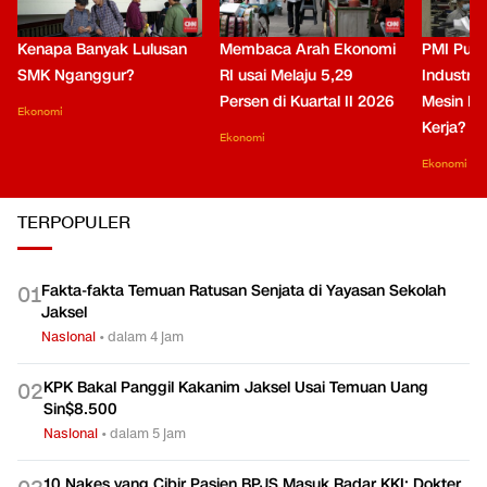
Kenapa Banyak Lulusan
Membaca Arah Ekonomi
PMI Puli
SMK Nganggur?
RI usai Melaju 5,29
Industri 
Persen di Kuartal II 2026
Mesin Pe
Ekonomi
Kerja?
Ekonomi
Ekonomi
TERPOPULER
Fakta-fakta Temuan Ratusan Senjata di Yayasan Sekolah
0
1
Jaksel
Nasional
•
dalam 4 jam
KPK Bakal Panggil Kakanim Jaksel Usai Temuan Uang
0
2
Sin$8.500
Nasional
•
dalam 5 jam
10 Nakes yang Cibir Pasien BPJS Masuk Radar KKI: Dokter