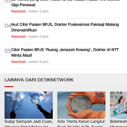
0
3
Gigi-Perawat
Nasional
•
dalam 5 jam
Ikut Cibir Pasien BPJS, Dokter Puskesmas Pakisaji Malang
0
4
Dinonaktifkan
Nasional
•
dalam 5 jam
Cibir Pasien BPJS 'Ruang Jenazah Kosong', Dokter di NTT
0
5
Minta Maaf
Nasional
•
dalam 6 jam
LAINNYA DARI DETIKNETWORK
Sulap Sampah Jadi Cuan,
Ada 'Harta Karun Langka'
Bolehkah