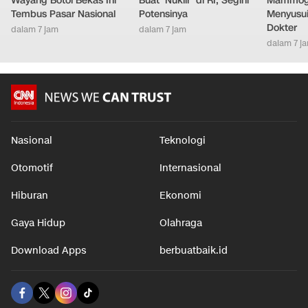
Wayang Botol Bekas Ini
Buat 'Nuklir' di RI, Segini
Mammogr
Tembus Pasar Nasional
Potensinya
Menyusui
Dokter
dalam 7 jam
dalam 7 jam
dalam 7 j
Nasional
Teknologi
Otomotif
Internasional
Hiburan
Ekonomi
Gaya Hidup
Olahraga
Download Apps
berbuatbaik.id