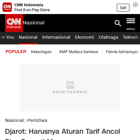
CNN Indonesia
Get
Find it on Play Store
Nasional
MENU
For You
Nasional
Internasional
Ekonomi
Olahraga
Teknolo
POPULER
Kekeringan
KMP Mutiara Sentosa
Febrie Adriansyah
Nasional
Peristiwa
Djarot: Harusnya Aturan Tarif Ancol