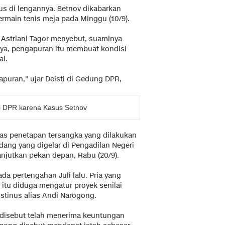
us di lengannya. Setnov dikabarkan
rmain tenis meja pada Minggu (10/9).
ti Astriani Tagor menyebut, suaminya
ya, pengapuran itu membuat kondisi
al.
puran," ujar Deisti di Gedung DPR,
si DPR karena Kasus Setnov
tas penetapan tersangka yang dilakukan
dang yang digelar di Pengadilan Negeri
lanjutkan pekan depan, Rabu (20/9).
a pertengahan Juli lalu. Pria yang
itu diduga mengatur proyek senilai
ustinus alias Andi Narogong.
disebut telah menerima keuntungan