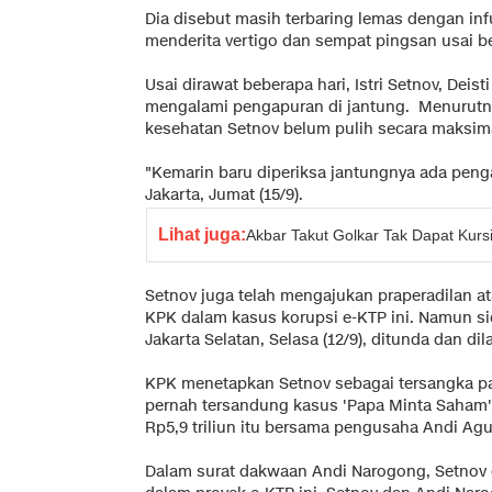
Dia disebut masih terbaring lemas dengan inf
menderita vertigo dan sempat pingsan usai be
Usai dirawat beberapa hari, Istri Setnov, Deis
mengalami pengapuran di jantung. Menurutn
kesehatan Setnov belum pulih secara maksim
"Kemarin baru diperiksa jantungnya ada penga
Jakarta, Jumat (15/9).
Lihat juga:
Akbar Takut Golkar Tak Dapat Kur
Setnov juga telah mengajukan praperadilan a
KPK dalam kasus korupsi e-KTP ini. Namun si
Jakarta Selatan, Selasa (12/9), ditunda dan di
KPK menetapkan Setnov sebagai tersangka pad
pernah tersandung kasus 'Papa Minta Saham' 
Rp5,9 triliun itu bersama pengusaha Andi Ag
Dalam surat dakwaan Andi Narogong, Setnov 