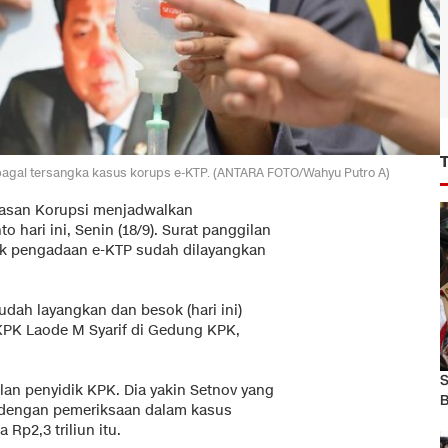
ebagai tersangka kasus korups e-KTP. (ANTARA FOTO/Wahyu Putro A)
tasan Korupsi menjadwalkan
hari ini, Senin (18/9). Surat panggilan
ek pengadaan e-KTP sudah dilayangkan
dah layangkan dan besok (hari ini)
 KPK Laode M Syarif di Gedung KPK,
S
lan penyidik KPK. Dia yakin Setnov yang
B
f dengan pemeriksaan dalam kasus
 Rp2,3 triliun itu.