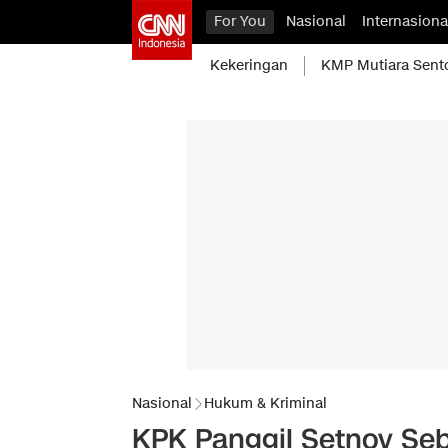
For You
Nasional
Internasiona
Kekeringan
KMP Mutiara Sent
Nasional
Hukum & Kriminal
KPK Panggil Setnov Seb