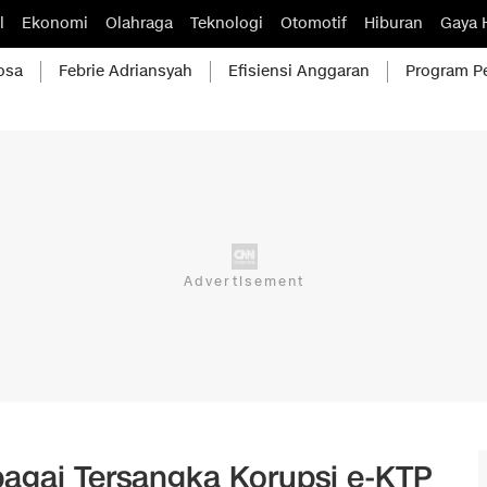
l
Ekonomi
Olahraga
Teknologi
Otomotif
Hiburan
Gaya 
osa
Febrie Adriansyah
Efisiensi Anggaran
Program P
agai Tersangka Korupsi e-KTP