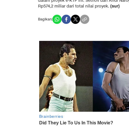
dalam proyek e-KTP ini. Setnov dan Andi Nar
Rp574,2 miliar dari total nilai proyek.
(sur)
Bagikan: