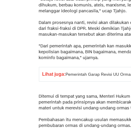
dihukum, berbau komunis, ateis, marxisme, le
melanggar ideologi pancasila," ucap Tjahjo.
Dalam prosesnya nanti, revisi akan dilaku
dari fraksi-fraksi di DPR. Meski demikian Tj
masukan-masukan tersebut akan diterima atau
"Dari pemerintah apa, pemerintah kan masuk
kepolisian bagaimana, BIN bagaimana, mend
kominfo bagaimana," ujarnya.
Lihat juga:
Pemerintah Garap Revisi UU Orma
Ditemui di tempat yang sama, Menteri Huku
pemerintah pada prinsipnya akan membicar
materi untuk merevisi undang-undang ormas 
Pembahasan itu mencakup usulan memasukka
pembubaran ormas di undang-undang ormas