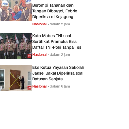
Berompi Tahanan dan
Tangan Diborgol, Febrie
Diperiksa di Kejagung
Nasional
•
dalam 2 jam
Kata Mabes TNI soal
Sertifikat Pramuka Bisa
Daftar TNI-Polri Tanpa Tes
Nasional
•
dalam 2 jam
Eks Ketua Yayasan Sekolah
Jaksel Bakal Diperiksa soal
Ratusan Senjata
Nasional
•
dalam 6 jam