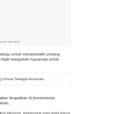
 WITH CONTENT
h setuju untuk memperbaiki undang-
p tidak mengubah tujuannya untuk
ng Ormas Sebagai Ancaman
 akan dirapatkan di Kementerian
manan.
gkut ideologi, melanggar pancasila harus