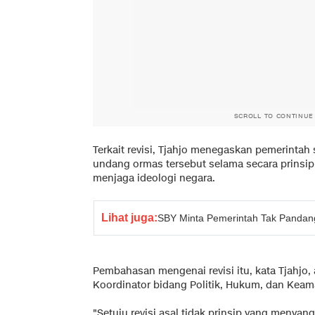
SCROLL TO CONTINUE
Terkait revisi, Tjahjo menegaskan pemerinta
undang ormas tersebut selama secara prinsi
menjaga ideologi negara.
Lihat juga:
SBY Minta Pemerintah Tak Panda
Pembahasan mengenai revisi itu, kata Tjahjo,
Koordinator bidang Politik, Hukum, dan Kea
"Setuju revisi asal tidak prinsip yang menyan