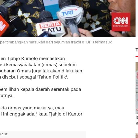
pertimbangkan masukan dari sejumlah fraksi di DPR termasuk
geri Tjahjo Kumolo memastikan
asi kemasyarakatan (ormas) sebelum
bubaran Ormas juga tak akan dilakukan
disebut sebagai 'Tahun Politik'.
pemilihan kepala daerah serentak pada
kutnya.
 ada ormas yang makar ya, mau
 ini enggak ada," kata Tjahjo di Kantor
I
K
MENT