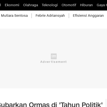
l
Ekonomi
Olahraga
Teknologi
Otomotif
Hiburan
Gaya 
Mutiara Sentosa
Febrie Adriansyah
Efisiensi Anggaran
ubarkan Ormas di 'Tahun Politik'