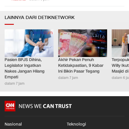
LAINNYA DARI DETIKNETWORK
Pasien BPJS Dihina,
Akhir Pekan Penuh
Terpopule
Legislator Ingatkan
Ketidakpastian, 9 Kabar
Willy Ik
Nakes Jangan Hilang
Ini Bikin Pasar Tegang
Masjid d
Empati
dalam 7 jam
dalam 6 j
dalam 7 jam
Nasional
Teknologi