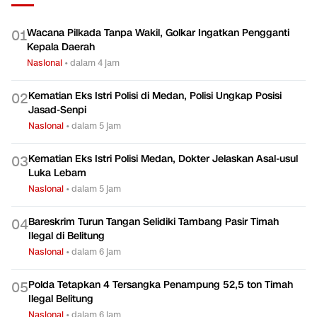
Wacana Pilkada Tanpa Wakil, Golkar Ingatkan Pengganti
0
1
Kepala Daerah
Nasional
•
dalam 4 jam
Kematian Eks Istri Polisi di Medan, Polisi Ungkap Posisi
0
2
Jasad-Senpi
Nasional
•
dalam 5 jam
Kematian Eks Istri Polisi Medan, Dokter Jelaskan Asal-usul
0
3
Luka Lebam
Nasional
•
dalam 5 jam
Bareskrim Turun Tangan Selidiki Tambang Pasir Timah
0
4
Ilegal di Belitung
Nasional
•
dalam 6 jam
Polda Tetapkan 4 Tersangka Penampung 52,5 ton Timah
0
5
Ilegal Belitung
Nasional
•
dalam 6 jam