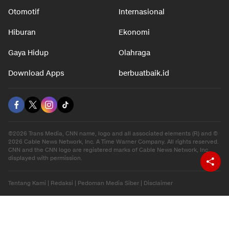
Otomotif
Internasional
Hiburan
Ekonomi
Gaya Hidup
Olahraga
Download Apps
berbuatbaik.id
©2026 Trans Media, CNN name, logo and all associated elements (R) and ©
2026 Cable News Network, Inc. A Time Warner Company. All rights reserved.
CNN and the CNN logo are registered marks of Cable News Network, Inc.,
displayed with permission.
Tentang Kami
|
Redaksi
|
Pedoman Media Siber
|
Disclaimer