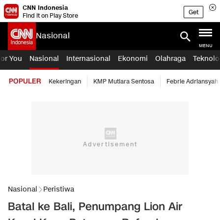
CNN Indonesia
Get
Find it on Play Store
Nasional
MENU
For You
Nasional
Internasional
Ekonomi
Olahraga
Teknolo
POPULER
Kekeringan
KMP Mutiara Sentosa
Febrie Adriansyah
Nasional
Peristiwa
Batal ke Bali, Penumpang Lion Air