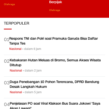
Berpijak
Olahraga
Olahraga
TERPOPULER
Respons TNI dan Polri soal Pramuka Garuda Bisa Daftar
0
1
Tanpa Tes
Nasional
•
dalam 6 jam
Kebakaran Hutan Meluas di Bromo, Semua Akses Wisata
0
2
Ditutup
Nasional
•
dalam 2 jam
Duga Penebangan 10 Pohon Terencana, DPRD Bandung
0
3
Desak Langkah Hukum
Nasional
•
dalam 5 jam
Penjelasan PO soal Viral Klakson Bus Suara Jokowi 'Saya
0
4
Akan Lawan!'