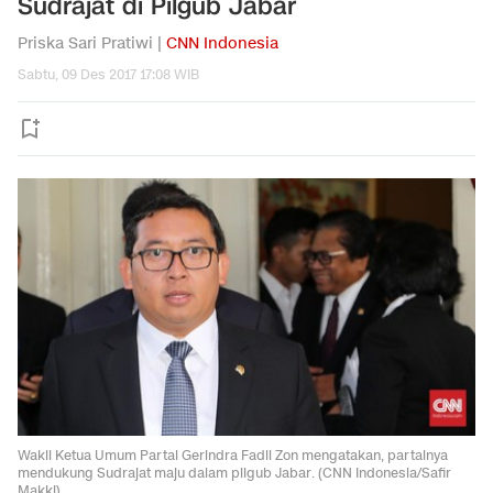
Sudrajat di Pilgub Jabar
Priska Sari Pratiwi |
CNN Indonesia
Sabtu, 09 Des 2017 17:08 WIB
Wakil Ketua Umum Partai Gerindra Fadli Zon mengatakan, partainya
mendukung Sudrajat maju dalam pilgub Jabar. (CNN Indonesia/Safir
Makki)