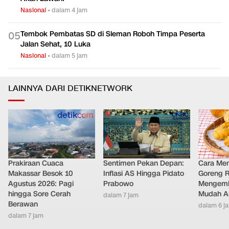
Nasional
•
dalam 4 jam
Tembok Pembatas SD di Sleman Roboh Timpa Peserta
0
5
Jalan Sehat, 10 Luka
Nasional
•
dalam 5 jam
LAINNYA DARI DETIKNETWORK
Prakiraan Cuaca
Sentimen Pekan Depan:
Cara Me
Makassar Besok 10
Inflasi AS Hingga Pidato
Goreng 
Agustus 2026: Pagi
Prabowo
Mengemb
hingga Sore Cerah
Mudah An
dalam 7 jam
Berawan
dalam 6 j
dalam 7 jam