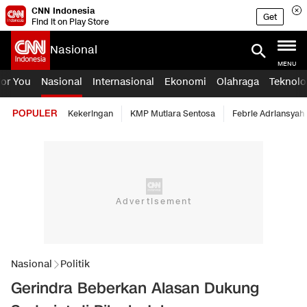
CNN Indonesia
Get
Find it on Play Store
Nasional
MENU
For You
Nasional
Internasional
Ekonomi
Olahraga
Teknolo
POPULER
Kekeringan
KMP Mutiara Sentosa
Febrie Adriansyah
Nasional
Politik
Gerindra Beberkan Alasan Dukung