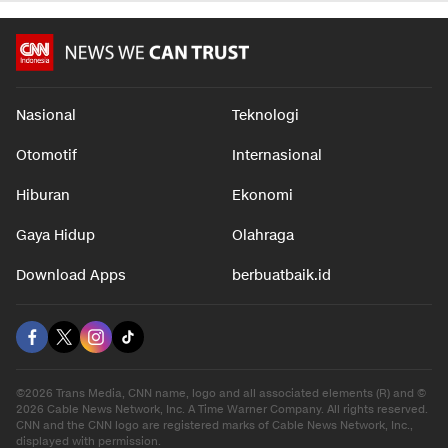
Nasional
Teknologi
Otomotif
Internasional
Hiburan
Ekonomi
Gaya Hidup
Olahraga
Download Apps
berbuatbaik.id
©2026 Trans Media, CNN name, logo and all associated elements (R) and ©
2026 Cable News Network, Inc. A Time Warner Company. All rights reserved.
CNN and the CNN logo are registered marks of Cable News Network, Inc.,
displayed with permission.