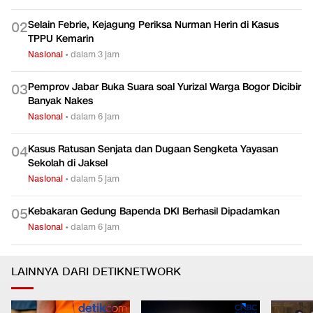
Selain Febrie, Kejagung Periksa Nurman Herin di Kasus
0
2
TPPU Kemarin
Nasional
•
dalam 3 jam
Pemprov Jabar Buka Suara soal Yurizal Warga Bogor Dicibir
0
3
Banyak Nakes
Nasional
•
dalam 6 jam
Kasus Ratusan Senjata dan Dugaan Sengketa Yayasan
0
4
Sekolah di Jaksel
Nasional
•
dalam 5 jam
Kebakaran Gedung Bapenda DKI Berhasil Dipadamkan
0
5
Nasional
•
dalam 6 jam
LAINNYA DARI DETIKNETWORK