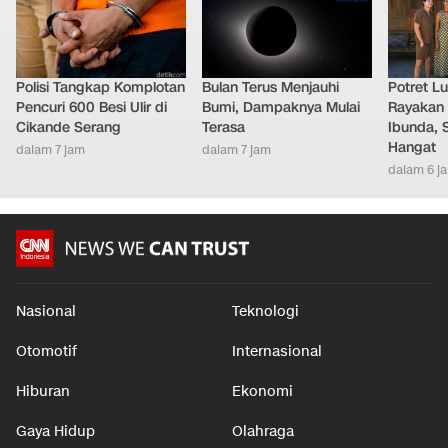
Polisi Tangkap Komplotan
Bulan Terus Menjauhi
Potret L
Pencuri 600 Besi Ulir di
Bumi, Dampaknya Mulai
Rayakan 
Cikande Serang
Terasa
Ibunda, 
Hangat
dalam 7 jam
dalam 7 jam
dalam 6 j
Nasional
Teknologi
Otomotif
Internasional
Hiburan
Ekonomi
Gaya Hidup
Olahraga