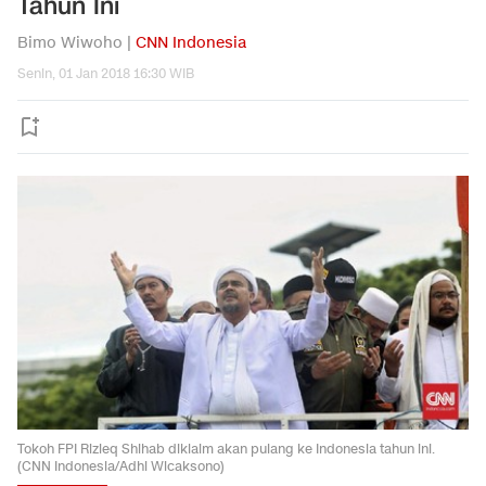
Tahun Ini
Bimo Wiwoho |
CNN Indonesia
Senin, 01 Jan 2018 16:30 WIB
Tokoh FPI Rizieq Shihab diklaim akan pulang ke Indonesia tahun ini.
(CNN Indonesia/Adhi Wicaksono)