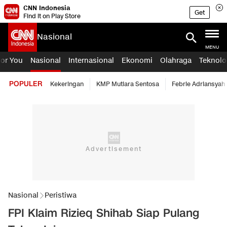
CNN Indonesia
Get
Find it on Play Store
Nasional
MENU
For You
Nasional
Internasional
Ekonomi
Olahraga
Teknolo
POPULER
Kekeringan
KMP Mutiara Sentosa
Febrie Adriansyah
Nasional
Peristiwa
FPI Klaim Rizieq Shihab Siap Pulang