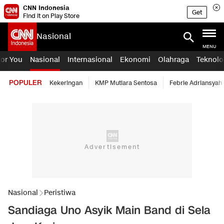
CNN Indonesia
Get
Find it on Play Store
Nasional
MENU
For You
Nasional
Internasional
Ekonomi
Olahraga
Teknolo
POPULER
Kekeringan
KMP Mutiara Sentosa
Febrie Adriansyah
Nasional
Peristiwa
Sandiaga Uno Asyik Main Band di Sela