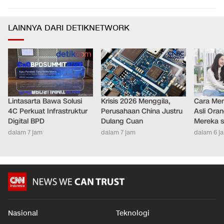
LAINNYA DARI DETIKNETWORK
Lintasarta Bawa Solusi
Krisis 2026 Menggila,
Cara Men
4C Perkuat Infrastruktur
Perusahaan China Justru
Asli Ora
Digital BPD
Dulang Cuan
Mereka s
dalam 7 jam
dalam 7 jam
dalam 6 j
Nasional
Teknologi