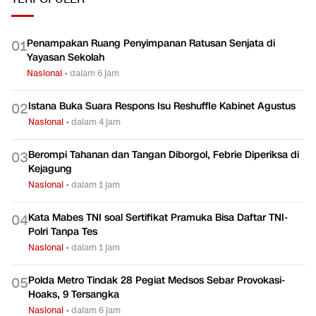
Penampakan Ruang Penyimpanan Ratusan Senjata di
0
1
Yayasan Sekolah
Nasional
•
dalam 6 jam
Istana Buka Suara Respons Isu Reshuffle Kabinet Agustus
0
2
Nasional
•
dalam 4 jam
Berompi Tahanan dan Tangan Diborgol, Febrie Diperiksa di
0
3
Kejagung
Nasional
•
dalam 1 jam
Kata Mabes TNI soal Sertifikat Pramuka Bisa Daftar TNI-
0
4
Polri Tanpa Tes
Nasional
•
dalam 1 jam
Polda Metro Tindak 28 Pegiat Medsos Sebar Provokasi-
0
5
Hoaks, 9 Tersangka
Nasional
•
dalam 6 jam