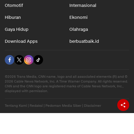
Otomotif
Internasional
Hiburan
Ekonomi
Gaya Hidup
Olahraga
Download Apps
berbuatbaik.id
©2026 Trans Media, CNN name, logo and all associated elements (R) and ©
2026 Cable News Network, Inc. A Time Warner Company. All rights reserved.
CNN and the CNN logo are registered marks of Cable News Network, Inc.,
displayed with permission.
Tentang Kami
|
Redaksi
|
Pedoman Media Siber
|
Disclaimer