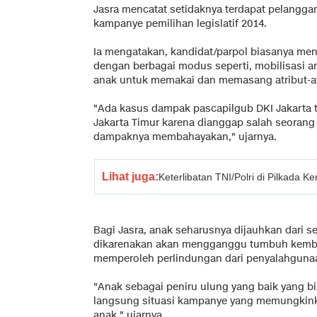
Jasra mencatat setidaknya terdapat pelanggar
kampanye pemilihan legislatif 2014.
Ia mengatakan, kandidat/parpol biasanya me
dengan berbagai modus seperti, mobilisasi
anak untuk memakai dan memasang atribut-atri
"Ada kasus dampak pascapilgub DKI Jakarta te
Jakarta Timur karena dianggap salah seorang
dampaknya membahayakan," ujarnya.
Lihat juga:
Keterlibatan TNI/Polri di Pilkada
Bagi Jasra, anak seharusnya dijauhkan dari seti
dikarenakan akan mengganggu tumbuh kemb
memperoleh perlindungan dari penyalahgunaan
"Anak sebagai peniru ulung yang baik yang 
langsung situasi kampanye yang memungki
anak," ujarnya.