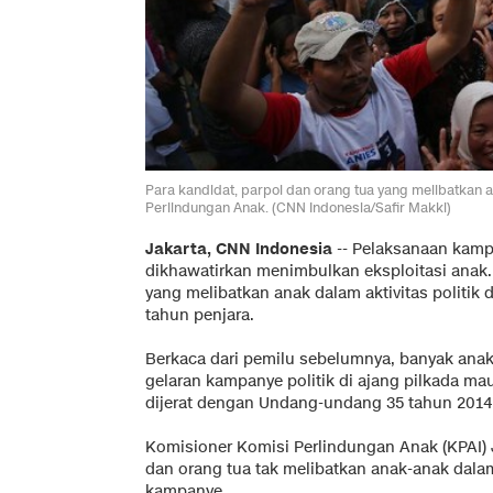
Para kandidat, parpol dan orang tua yang melibatkan a
Perlindungan Anak. (CNN Indonesia/Safir Makki)
Jakarta, CNN Indonesia
-- Pelaksanaan kamp
dikhawatirkan menimbulkan eksploitasi anak. 
yang melibatkan anak dalam aktivitas politi
tahun penjara.
Berkaca dari pemilu sebelumnya, banyak anak
gelaran kampanye politik di ajang pilkada mau
dijerat dengan Undang-undang 35 tahun 2014
Komisioner Komisi Perlindungan Anak (KPAI)
dan orang tua tak melibatkan anak-anak dalam 
kampanye.