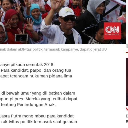
nak dalam aktivitas politik, termasuk kampanye, dapat dijerat UU
anye pilkada serentak 2018
Para kandidat, parpol dan orang tua
k dapat terancam hukuman pidana lima
 di bawah umur yang dilibatkan dalam
pun pilpres. Mereka yang terlibat dapat
 tentang Perlindungan Anak.
 Jasra Putra mengimbau para kandidat
D
aktivitas politik termasuk saat gelaran
B