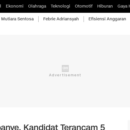
l
Ekonomi
Olahraga
Teknologi
Otomotif
Hiburan
Gaya 
Mutiara Sentosa
Febrie Adriansyah
Efisiensi Anggaran
panye, Kandidat Terancam 5