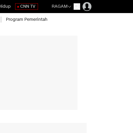
Hidup
CNN TV
RAGAM
Program Pemerintah