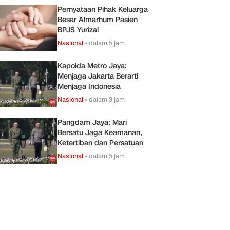
Pernyataan Pihak Keluarga
Besar Almarhum Pasien
BPJS Yurizal
Nasional
•
dalam 5 jam
Kapolda Metro Jaya:
Menjaga Jakarta Berarti
Menjaga Indonesia
Nasional
•
dalam 3 jam
Pangdam Jaya: Mari
Bersatu Jaga Keamanan,
Ketertiban dan Persatuan
Nasional
•
dalam 5 jam