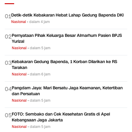
Detik-detik Kebakaran Hebat Lahap Gedung Bapenda DKI
0
1
Nasional
•
dalam 4 jam
Pernyataan Pihak Keluarga Besar Almarhum Pasien BPJS
0
2
Yurizal
Nasional
•
dalam 5 jam
Kebakaran Gedung Bapenda, 1 Korban Dilarikan ke RS
0
3
Tarakan
Nasional
•
dalam 6 jam
Pangdam Jaya: Mari Bersatu Jaga Keamanan, Ketertiban
0
4
dan Persatuan
Nasional
•
dalam 5 jam
FOTO: Sembako dan Cek Kesehatan Gratis di Apel
0
5
Kebangsaan Jaga Jakarta
Nasional
•
dalam 5 jam