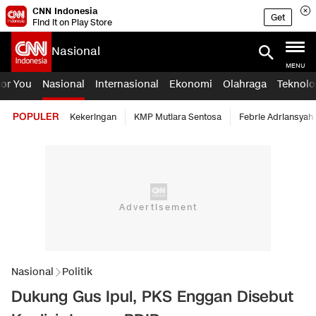
CNN Indonesia
Get
Find it on Play Store
Nasional
MENU
For You
Nasional
Internasional
Ekonomi
Olahraga
Teknolo
POPULER
Kekeringan
KMP Mutiara Sentosa
Febrie Adriansyah
Nasional
Politik
Dukung Gus Ipul, PKS Enggan Disebut