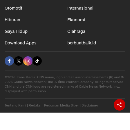
Otomotif
Internasional
Hiburan
Ekonomi
Gaya Hidup
Olahraga
Download Apps
berbuatbaik.id
©2026 Trans Media, CNN name, logo and all associated elements (R) and ©
2026 Cable News Network, Inc. A Time Warner Company. All rights reserved.
CNN and the CNN logo are registered marks of Cable News Network, Inc.,
displayed with permission.
Tentang Kami
|
Redaksi
|
Pedoman Media Siber
|
Disclaimer