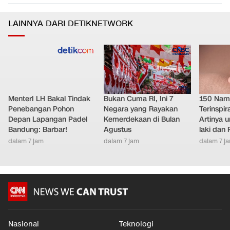
LAINNYA DARI DETIKNETWORK
MenterI LH Bakal Tindak
Bukan Cuma RI, Ini 7
150 Nam
Penebangan Pohon
Negara yang Rayakan
Terinspir
Depan Lapangan Padel
Kemerdekaan di Bulan
Artinya 
Bandung: Barbar!
Agustus
laki dan
dalam 7 jam
dalam 7 jam
dalam 7 j
Nasional
Teknologi