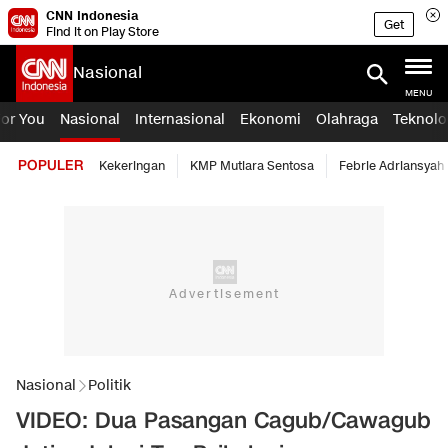
CNN Indonesia
Get
Find it on Play Store
Nasional
MENU
For You
Nasional
Internasional
Ekonomi
Olahraga
Teknolo
POPULER
Kekeringan
KMP Mutiara Sentosa
Febrie Adriansyah
Nasional
Politik
VIDEO: Dua Pasangan Cagub/Cawagub