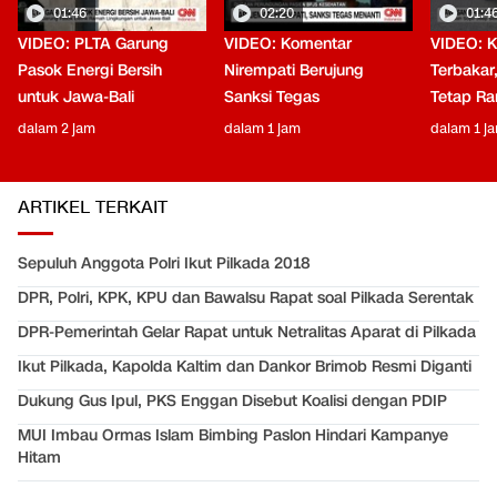
01:46
02:20
01:4
VIDEO: PLTA Garung
VIDEO: Komentar
VIDEO: 
Pasok Energi Bersih
Nirempati Berujung
Terbakar
untuk Jawa-Bali
Sanksi Tegas
Tetap Ra
dalam 2 jam
dalam 1 jam
dalam 1 j
ARTIKEL TERKAIT
Sepuluh Anggota Polri Ikut Pilkada 2018
DPR, Polri, KPK, KPU dan Bawalsu Rapat soal Pilkada Serentak
DPR-Pemerintah Gelar Rapat untuk Netralitas Aparat di Pilkada
Ikut Pilkada, Kapolda Kaltim dan Dankor Brimob Resmi Diganti
Dukung Gus Ipul, PKS Enggan Disebut Koalisi dengan PDIP
MUI Imbau Ormas Islam Bimbing Paslon Hindari Kampanye
Hitam