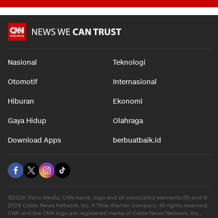
Nasional
Teknologi
Otomotif
Internasional
Hiburan
Ekonomi
Gaya Hidup
Olahraga
Download Apps
berbuatbaik.id
©2026 Trans Media, CNN name, logo and all associated elements (R) and ©
2026 Cable News Network, Inc. A Time Warner Company. All rights reserved.
CNN and the CNN logo are registered marks of Cable News Network, Inc.,