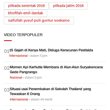
pilkada serentak 2018
pilkada jatim 2018
khofifah-emil dardak
saifullah yusuf-puti guntur soekarno
VIDEO
TERPOPULER
15 Gajah di Kenya Mati, Diduga Keracunan Pestisida
0
1
Internasional
•
dalam 5 jam
Momen Api Karhutla Membara di Alun-Alun Suryakencana
0
2
Gede Pangrango
Nasional
•
dalam 3 jam
Situasi usai Penembakan di Sekolah Thailand yang
0
3
Tewaskan 6 Orang
Internasional
•
dalam 44 menit