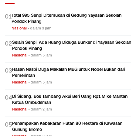
Total 995 Senpi Ditemukan di Gedung Yayasan Sekolah
0
1
Pondok Pinang
Nasional
•
dalam 3 jam
Selain Senpi, Ada Ruang Diduga Bunker di Yayasan Sekolah
0
2
Pondok Pinang
Nasional
•
dalam 5 jam
Hasan Nasbi Duga Makalah MBG untuk Nobel Bukan dari
0
3
Pemerintah
Nasional
•
dalam 5 jam
Di Sidang, Bos Tambang Akui Beri Uang Rp1 M ke Mantan
0
4
Ketua Ombudsman
Nasional
•
dalam 2 jam
Penampakan Kebakaran Hutan 80 Hektare di Kawasan
0
5
Gunung Bromo