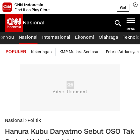
CNN Indonesia
Get
Find it on Play Store
Nasional
MENU
For You
Nasional
Internasional
Ekonomi
Olahraga
Teknolo
POPULER
Kekeringan
KMP Mutiara Sentosa
Febrie Adriansyah
Nasional
Politik
Hanura Kubu Daryatmo Sebut OSO Tak