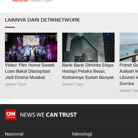
Nasional
•
dalam 2 jam
LAINNYA DARI DETIKNETWORK
Video: Film Home Sweet
Bank-Bank Diminta Siaga
Potret G
Loan Bakal Diadaptasi
Hadapi Petaka Besar,
Aaliyah 
Jadi Drama Musikal
Korbannya Sudah Banyak
Liburan k
Sumba
dalam 7 jam
dalam 7 jam
dalam 7 j
Nasional
Teknologi