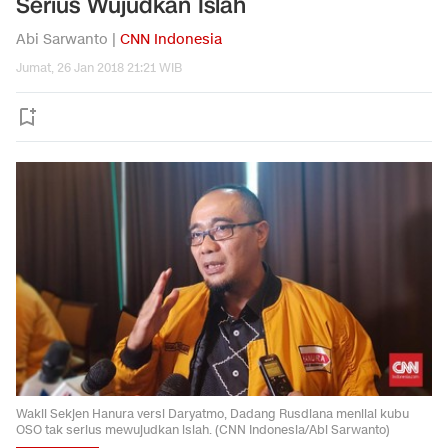
Serius Wujudkan Islah
Abi Sarwanto |
CNN Indonesia
Jumat, 26 Jan 2018 21:21 WIB
Wakil Sekjen Hanura versi Daryatmo, Dadang Rusdiana menilai kubu
OSO tak serius mewujudkan islah. (CNN Indonesia/Abi Sarwanto)