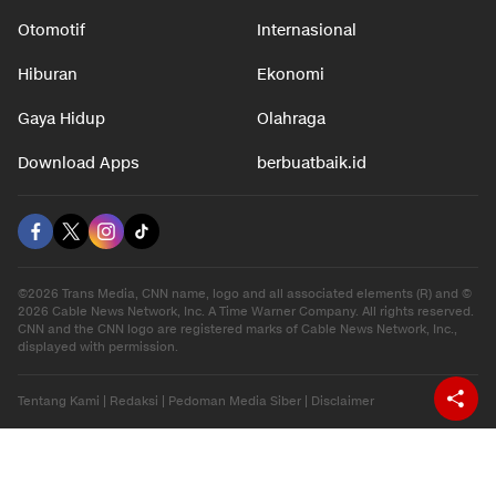
Otomotif
Internasional
Hiburan
Ekonomi
Gaya Hidup
Olahraga
Download Apps
berbuatbaik.id
©2026 Trans Media, CNN name, logo and all associated elements (R) and ©
2026 Cable News Network, Inc. A Time Warner Company. All rights reserved.
CNN and the CNN logo are registered marks of Cable News Network, Inc.,
displayed with permission.
Tentang Kami
|
Redaksi
|
Pedoman Media Siber
|
Disclaimer