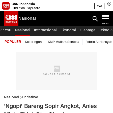
CNN Indonesia
Get
Find it on Play Store
Nasional
MENU
For You
Nasional
Internasional
Ekonomi
Olahraga
Teknolo
POPULER
Kekeringan
KMP Mutiara Sentosa
Febrie Adriansyah
Nasional
Peristiwa
'Ngopi' Bareng Sopir Angkot, Anies