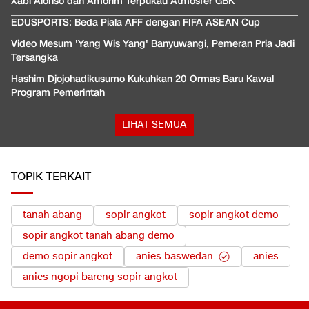
Xabi Alonso dan Amorim Terpukau Atmosfer GBK
EDUSPORTS: Beda Piala AFF dengan FIFA ASEAN Cup
Video Mesum 'Yang Wis Yang' Banyuwangi, Pemeran Pria Jadi
Tersangka
Hashim Djojohadikusumo Kukuhkan 20 Ormas Baru Kawal
Program Pemerintah
LIHAT SEMUA
TOPIK TERKAIT
tanah abang
sopir angkot
sopir angkot demo
sopir angkot tanah abang demo
demo sopir angkot
anies baswedan
anies
anies ngopi bareng sopir angkot