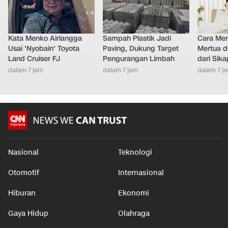
Kata Menko Airlangga
Sampah Plastik Jadi
Cara Men
Usai 'Nyobain' Toyota
Paving, Dukung Target
Mertua d
Land Cruiser FJ
Pengurangan Limbah
dari Sik
dalam 7 jam
dalam 7 jam
dalam 7 j
Nasional
Teknologi
Otomotif
Internasional
Hiburan
Ekonomi
Gaya Hidup
Olahraga