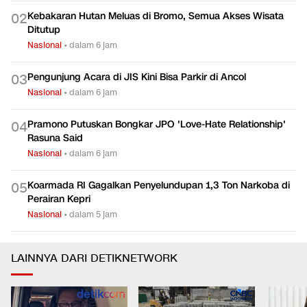
Kebakaran Hutan Meluas di Bromo, Semua Akses Wisata
0
2
Ditutup
Nasional
•
dalam 6 jam
Pengunjung Acara di JIS Kini Bisa Parkir di Ancol
0
3
Nasional
•
dalam 6 jam
Pramono Putuskan Bongkar JPO 'Love-Hate Relationship'
0
4
Rasuna Said
Nasional
•
dalam 6 jam
Koarmada RI Gagalkan Penyelundupan 1,3 Ton Narkoba di
0
5
Perairan Kepri
Nasional
•
dalam 5 jam
LAINNYA DARI DETIKNETWORK