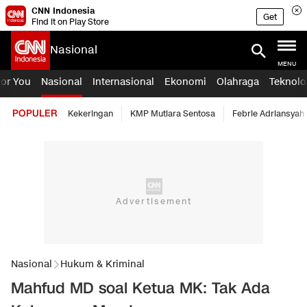
CNN Indonesia
Get
Find it on Play Store
Nasional
MENU
For You
Nasional
Internasional
Ekonomi
Olahraga
Teknolo
POPULER
Kekeringan
KMP Mutiara Sentosa
Febrie Adriansyah
Nasional
Hukum & Kriminal
Mahfud MD soal Ketua MK: Tak Ada