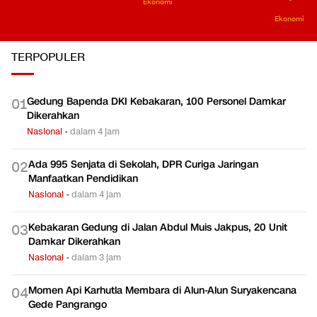
Ekonomi
Ekonomi
TERPOPULER
Gedung Bapenda DKI Kebakaran, 100 Personel Damkar
0
1
Dikerahkan
Nasional
•
dalam 4 jam
Ada 995 Senjata di Sekolah, DPR Curiga Jaringan
0
2
Manfaatkan Pendidikan
Nasional
•
dalam 4 jam
Kebakaran Gedung di Jalan Abdul Muis Jakpus, 20 Unit
0
3
Damkar Dikerahkan
Nasional
•
dalam 3 jam
Momen Api Karhutla Membara di Alun-Alun Suryakencana
0
4
Gede Pangrango