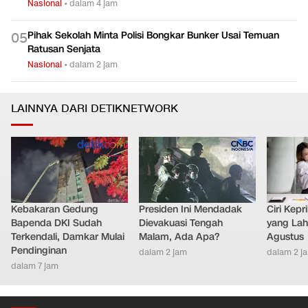
Nasional
•
dalam 4 jam
Pihak Sekolah Minta Polisi Bongkar Bunker Usai Temuan
0
5
Ratusan Senjata
Nasional
•
dalam 2 jam
LAINNYA DARI DETIKNETWORK
Kebakaran Gedung
Presiden Ini Mendadak
Ciri Kep
Bapenda DKI Sudah
Dievakuasi Tengah
yang Lahi
Terkendali, Damkar Mulai
Malam, Ada Apa?
Agustus
Pendinginan
dalam 2 jam
dalam 2 j
dalam 7 jam