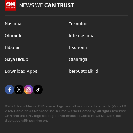
Nasional
Teknologi
Otomotif
Internasional
Hiburan
Ekonomi
Gaya Hidup
Olahraga
Download Apps
berbuatbaik.id
©2026 Trans Media, CNN name, logo and all associated elements (R) and ©
2026 Cable News Network, Inc. A Time Warner Company. All rights reserved.
CNN and the CNN logo are registered marks of Cable News Network, Inc.,
displayed with permission.