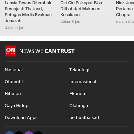
Lansia Tewas Ditembak
Ciri-Ciri Psikopat Bisa
Nick Jon
Remaja di Thailand,
Dilihat dari Makanan
Pertama 
Petugas Medis Evakuasi
Kesukaan
Chopra
Jenazah
dalam 6 jam
dalam 5 j
dalam 7 jam
Nasional
Teknologi
Otomotif
Internasional
Hiburan
Ekonomi
Gaya Hidup
Olahraga
Download Apps
berbuatbaik.id