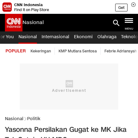
CNN Indonesia
Get
Find it on Play Store
Nasional
MENU
For You
Nasional
Internasional
Ekonomi
Olahraga
Teknolo
POPULER
Kekeringan
KMP Mutiara Sentosa
Febrie Adriansyah
Nasional
Politik
Yasonna Persilakan Gugat ke MK Jika