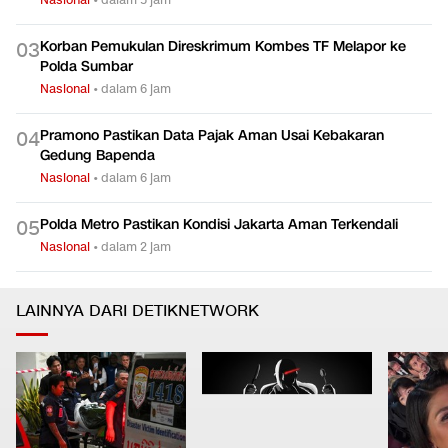
Penipuan CPNS Mencuat di Jatim, Rugi Ditaksir Tembus
0
2
Rp20 M
Nasional
•
dalam 5 jam
Korban Pemukulan Direskrimum Kombes TF Melapor ke
0
3
Polda Sumbar
Nasional
•
dalam 6 jam
Pramono Pastikan Data Pajak Aman Usai Kebakaran
0
4
Gedung Bapenda
Nasional
•
dalam 6 jam
Polda Metro Pastikan Kondisi Jakarta Aman Terkendali
0
5
Nasional
•
dalam 2 jam
LAINNYA DARI DETIKNETWORK