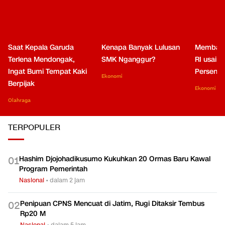
ANALISIS
LIHAT SEMUA
Saat Kepala Garuda
Kenapa Banyak Lulusan
Membaca
Terlena Mendongak,
SMK Nganggur?
RI usai M
Ingat Bumi Tempat Kaki
Persen di
Ekonomi
Berpijak
Ekonomi
Olahraga
TERPOPULER
Hashim Djojohadikusumo Kukuhkan 20 Ormas Baru Kawal
0
1
Program Pemerintah
Nasional
•
dalam 2 jam