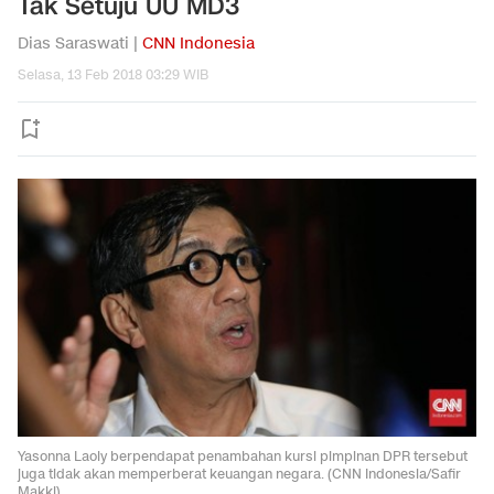
Tak Setuju UU MD3
Dias Saraswati |
CNN Indonesia
Selasa, 13 Feb 2018 03:29 WIB
Yasonna Laoly berpendapat penambahan kursi pimpinan DPR tersebut
juga tidak akan memperberat keuangan negara. (CNN Indonesia/Safir
Makki)