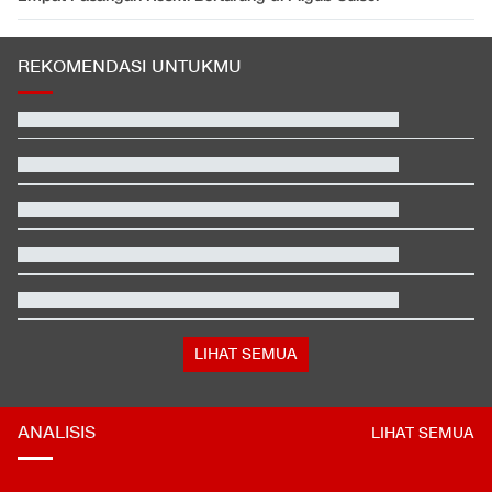
REKOMENDASI UNTUKMU
Hashim Djojohadikusumo Kukuhkan 20 Ormas Baru Kawal
Program Pemerintah
Jadwal AC Milan vs Chelsea: Kapan, Jam Berapa, Tayang di
Mana?
Janji Erick Thohir usai Timnas Indonesia Tersingkir di Piala AFF
2026
Hasil Practice Moto3 Inggris 2026: Veda Ega Masuk 3 Besar
Pemerintah Bidik Pajak dari Juragan Kontrakan Tahun Depan
Pernyataan Pihak Keluarga Besar Almarhum Pasien BPJS
Yurizal
LIHAT SEMUA