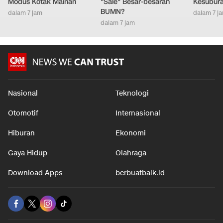
Modus Kotak Mainan
"Sale" Besar-besaran
Kesubur
BUMN?
dalam 7 jam
dalam 7 j
dalam 7 jam
Nasional
Teknologi
Otomotif
Internasional
Hiburan
Ekonomi
Gaya Hidup
Olahraga
Download Apps
berbuatbaik.id