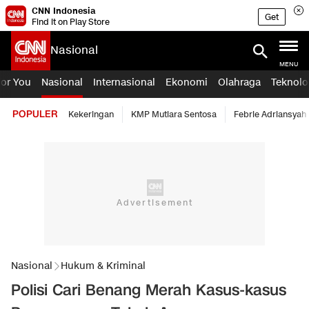
CNN Indonesia
Get
Find it on Play Store
Nasional
MENU
For You
Nasional
Internasional
Ekonomi
Olahraga
Teknolo
POPULER
Kekeringan
KMP Mutiara Sentosa
Febrie Adriansyah
Nasional
Hukum & Kriminal
Polisi Cari Benang Merah Kasus-kasus