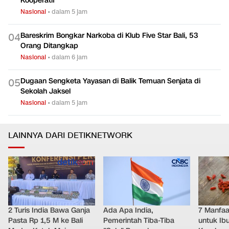
Kooperatif
Nasional
•
dalam 5 jam
Bareskrim Bongkar Narkoba di Klub Five Star Bali, 53
0
4
Orang Ditangkap
Nasional
•
dalam 6 jam
Dugaan Sengketa Yayasan di Balik Temuan Senjata di
0
5
Sekolah Jaksel
Nasional
•
dalam 5 jam
LAINNYA DARI DETIKNETWORK
2 Turis India Bawa Ganja
Ada Apa India,
7 Manfaat
Pasta Rp 1,5 M ke Bali
Pemerintah Tiba-Tiba
untuk Ib