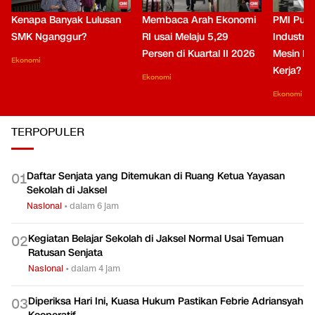
Kenapa Banyak Lulusan
Membaca Arah Ekonomi
PMI Puli
SMK Nganggur?
RI usai Melaju 5,29
Industri 
Persen di Kuartal II 2026
Mesin Pe
Ekonomi
Kerja?
Ekonomi
Ekonomi
TERPOPULER
Daftar Senjata yang Ditemukan di Ruang Ketua Yayasan
0
1
Sekolah di Jaksel
Nasional
•
dalam 6 jam
Kegiatan Belajar Sekolah di Jaksel Normal Usai Temuan
0
2
Ratusan Senjata
Nasional
•
dalam 4 jam
Diperiksa Hari Ini, Kuasa Hukum Pastikan Febrie Adriansyah
0
3