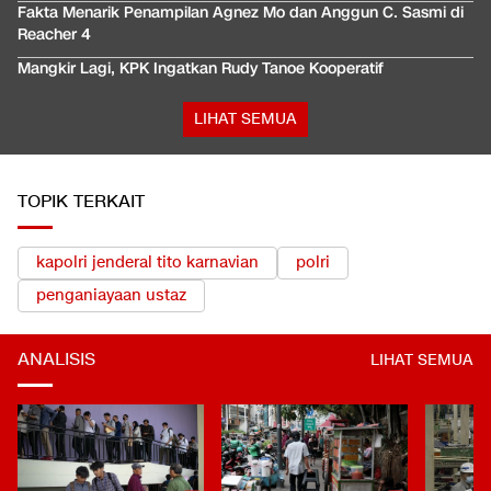
Fakta Menarik Penampilan Agnez Mo dan Anggun C. Sasmi di
Reacher 4
Mangkir Lagi, KPK Ingatkan Rudy Tanoe Kooperatif
LIHAT SEMUA
TOPIK TERKAIT
kapolri jenderal tito karnavian
polri
penganiayaan ustaz
ANALISIS
LIHAT SEMUA