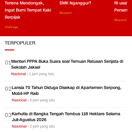
Terlena Mendongak,
SMK Nganggur?
RI usai M
Ingat Bumi Tempat Kaki
Persen di
Ekonomi
Berpijak
Ekonomi
Olahraga
TERPOPULER
Menteri PPPA Buka Suara soal Temuan Ratusan Senjata di
0
1
Sekolah Jaksel
Nasional
•
1 jam yang lalu
Lansia 70 Tahun Diduga Disekap di Apartemen Serpong,
0
2
Mobil-HP Raib
Nasional
•
5 jam yang lalu
Karhutla di Bangka Tengah Tembus 118 Hektare Selama
0
3
Juli-Agustus 2026
Nasional
•
2 jam yang lalu