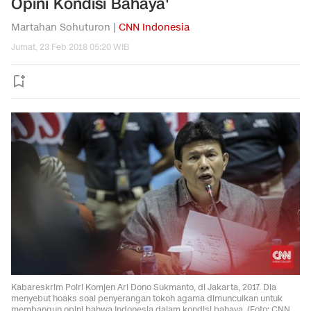
Opini Kondisi Bahaya'
Martahan Sohuturon |
CNN Indonesia
Jumat, 23 Feb 2018 05:20 WIB
Kabareskrim Polri Komjen Ari Dono Sukmanto, di Jakarta, 2017. Dia
menyebut hoaks soal penyerangan tokoh agama dimunculkan untuk
membangun opini bahwa Indonesia dalam kondisi bahaya. (Foto: CNN