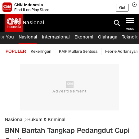
CNN Indonesia
Get
Find it on Play Store
Nasional
MENU
For You
Nasional
Internasional
Ekonomi
Olahraga
Teknolo
POPULER
Kekeringan
KMP Mutiara Sentosa
Febrie Adriansyah
Nasional
Hukum & Kriminal
BNN Bantah Tangkap Pedangdut Cupi