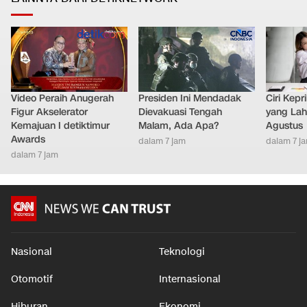
Video Peraih Anugerah
Presiden Ini Mendadak
Ciri Kep
Figur Akselerator
Dievakuasi Tengah
yang Lahi
Kemajuan I detiktimur
Malam, Ada Apa?
Agustus
Awards
dalam 7 jam
dalam 7 j
dalam 7 jam
Nasional
Teknologi
Otomotif
Internasional
Hiburan
Ekonomi