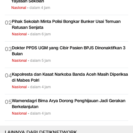
Yayasan Sekolah
Nasional
•
dalam 4 jam
Pihak Sekolah Minta Polisi Bongkar Bunker Usai Temuan
0
2
Ratusan Senjata
Nasional
•
dalam 6 jam
Dokter PPDS UGM yang Cibir Pasien BPJS Dinonaktifkan 3
0
3
Bulan
Nasional
•
dalam 5 jam
Kapolresta dan Kasat Narkoba Banda Aceh Masih Diperiksa
0
4
di Mabes Polri
Nasional
•
dalam 4 jam
Wamendagri Bima Arya Dorong Penghijauan Jadi Gerakan
0
5
Berkelanjutan
Nasional
•
dalam 4 jam
LAINNYA DARI DETIKNETWORK