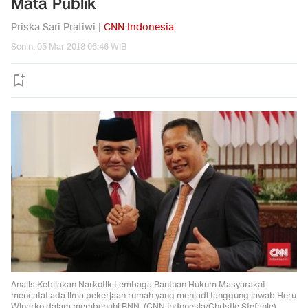
Mata Publik
Priska Sari Pratiwi |
CNN Indonesia
Senin, 05 Mar 2018 06:46 WIB
Analis Kebijakan Narkotik Lembaga Bantuan Hukum Masyarakat
mencatat ada lima pekerjaan rumah yang menjadi tanggung jawab Heru
Winarko dalam membenahi BNN. (CNN Indonesia/Christie Stefanie)