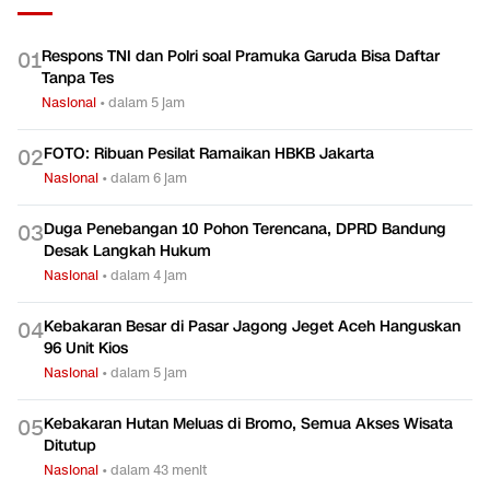
Respons TNI dan Polri soal Pramuka Garuda Bisa Daftar
0
1
Tanpa Tes
Nasional
•
dalam 5 jam
FOTO: Ribuan Pesilat Ramaikan HBKB Jakarta
0
2
Nasional
•
dalam 6 jam
Duga Penebangan 10 Pohon Terencana, DPRD Bandung
0
3
Desak Langkah Hukum
Nasional
•
dalam 4 jam
Kebakaran Besar di Pasar Jagong Jeget Aceh Hanguskan
0
4
96 Unit Kios
Nasional
•
dalam 5 jam
Kebakaran Hutan Meluas di Bromo, Semua Akses Wisata
0
5
Ditutup
Nasional
•
dalam 43 menit