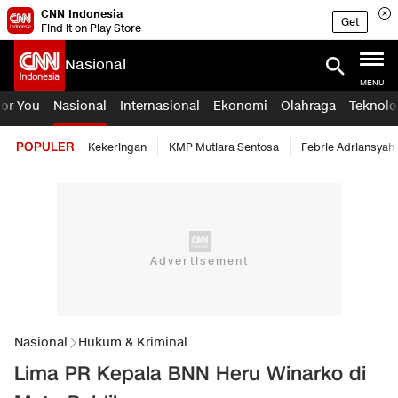
CNN Indonesia
Get
Find it on Play Store
Nasional
MENU
For You
Nasional
Internasional
Ekonomi
Olahraga
Teknolo
POPULER
Kekeringan
KMP Mutiara Sentosa
Febrie Adriansyah
Nasional
Hukum & Kriminal
Lima PR Kepala BNN Heru Winarko di