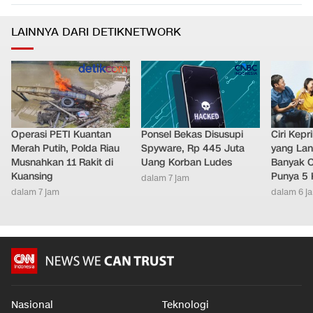
LAINNYA DARI DETIKNETWORK
Operasi PETI Kuantan
Ponsel Bekas Disusupi
Ciri Kep
Merah Putih, Polda Riau
Spyware, Rp 445 Juta
yang Lan
Musnahkan 11 Rakit di
Uang Korban Ludes
Banyak O
Kuansing
Punya 5 
dalam 7 jam
dalam 7 jam
dalam 6 j
Nasional
Teknologi