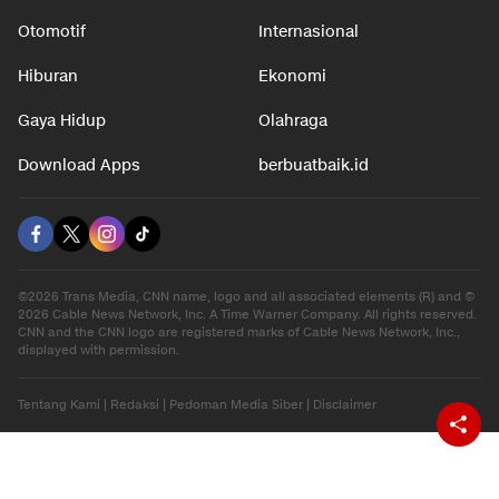
Otomotif
Internasional
Hiburan
Ekonomi
Gaya Hidup
Olahraga
Download Apps
berbuatbaik.id
©2026 Trans Media, CNN name, logo and all associated elements (R) and ©
2026 Cable News Network, Inc. A Time Warner Company. All rights reserved.
CNN and the CNN logo are registered marks of Cable News Network, Inc.,
displayed with permission.
Tentang Kami
|
Redaksi
|
Pedoman Media Siber
|
Disclaimer