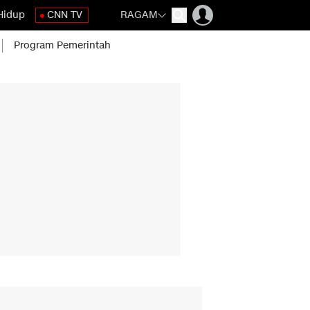
Hidup
CNN TV
RAGAM
Program Pemerintah