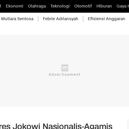
l
Ekonomi
Olahraga
Teknologi
Otomotif
Hiburan
Gaya 
Mutiara Sentosa
Febrie Adriansyah
Efisiensi Anggaran
es Jokowi Nasionalis-Agamis