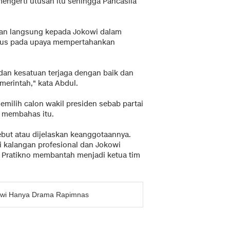
mengerti utusan itu sehingga Pancasila
ikan langsung kepada Jokowi dalam
okus pada upaya mempertahankan
 dan kesatuan terjaga dengan baik dan
erintah," kata Abdul.
milih calon wakil presiden sebab partai
h membahas itu.
sebut atau dijelaskan keanggotaannya.
si kalangan profesional dan Jokowi
 Pratikno membantah menjadi ketua tim
kowi Hanya Drama Rapimnas