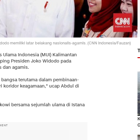
do memiliki latar belakang nasionalis-agamis. (CNN Indonesia/Fauzan)
is Ulama Indonesia (MUI) Kalimantan
mping Presiden Joko Widodo pada
is dan agamis.
an bangsa terutama dalam pembinaan-
ri koridor keagamaan," ucap Abdul di
okowi bersama sejumlah ulama di Istana
K
G
MENT