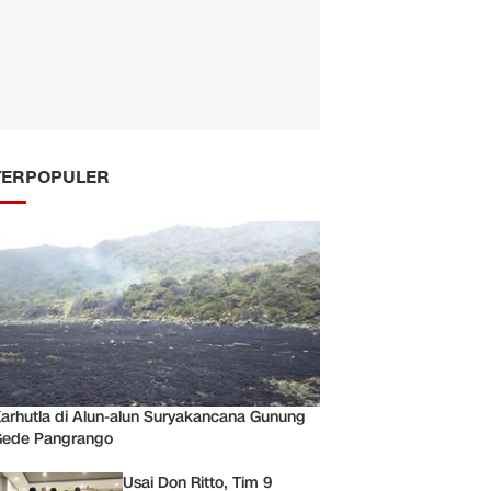
TERPOPULER
arhutla di Alun-alun Suryakancana Gunung
ede Pangrango
Usai Don Ritto, Tim 9