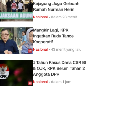
Kejagung Juga Geledah
Rumah Nurman Herin
Nasional
•
dalam 23 menit
Mangkir Lagi, KPK
Ingatkan Rudy Tanoe
Kooperatif
Nasional
•
43 menit yang lalu
1 Tahun Kasus Dana CSR BI
& OJK, KPK Belum Tahan 2
Anggota DPR
Nasional
•
dalam 1 jam