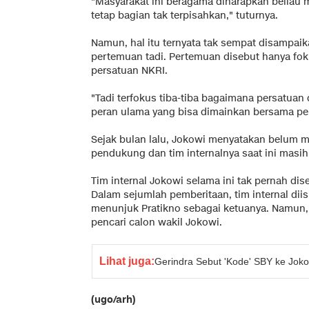
"Masyarakat ini beragama diharapkan beliau 
tetap bagian tak terpisahkan," tuturnya.
Namun, hal itu ternyata tak sempat disampa
pertemuan tadi. Pertemuan disebut hanya f
persatuan NKRI.
"Tadi terfokus tiba-tiba bagaimana persatuan
peran ulama yang bisa dimainkan bersama pem
Sejak bulan lalu, Jokowi menyatakan belum me
pendukung dan tim internalnya saat ini masi
Tim internal Jokowi selama ini tak pernah di
Dalam sejumlah pemberitaan, tim internal dii
menunjuk Pratikno sebagai ketuanya. Namun,
pencari calon wakil Jokowi.
Lihat juga:
Gerindra Sebut 'Kode' SBY ke Jo
(ugo/arh)