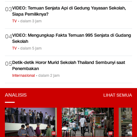
VIDEO: Temuan Senjata Api di Gedung Yayasan Sekolah,
0
3
Siapa Pemiliknya?
TV
•
dalam 3 jam
VIDEO: Mengungkap Fakta Temuan 995 Senjata di Gudang
0
4
Sekolah
TV
•
dalam 5 jam
Detik-detik Horor Murid Sekolah Thailand Sembunyi saat
0
5
Penembakan
Internasional
•
dalam 2 jam
ANALISIS
LIHAT SEMUA