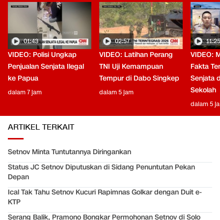
01:43
02:57
11:2
VIDEO: Polisi Ungkap
VIDEO: Latihan Perang
VIDEO: 
Penjualan Senjata Ilegal
TNI Uji Kemampuan
Fakta T
ke Papua
Tempur di Dabo Singkep
Senjata 
Sekolah
dalam 7 jam
dalam 5 jam
dalam 5 j
ARTIKEL TERKAIT
Setnov Minta Tuntutannya Diringankan
Status JC Setnov Diputuskan di Sidang Penuntutan Pekan
Depan
Ical Tak Tahu Setnov Kucuri Rapimnas Golkar dengan Duit e-
KTP
Serang Balik, Pramono Bongkar Permohonan Setnov di Solo