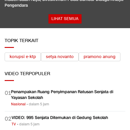
Pengendara
LIHAT SEMUA
TOPIK TERKAIT
korupsi e-ktp
setya novanto
pramono anung
VIDEO
TERPOPULER
Penampakan Ruang Penyimpanan Ratusan Senjata di
0
1
Yayasan Sekolah
Nasional
•
dalam 5 jam
VIDEO: 995 Senjata Ditemukan di Gedung Sekolah
0
2
TV
•
dalam 5 jam