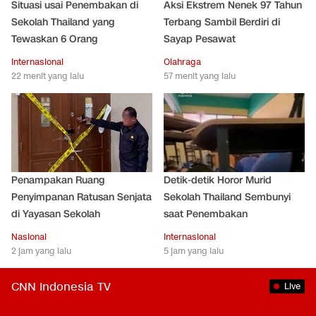
Situasi usai Penembakan di
Aksi Ekstrem Nenek 97 Tahun
Sekolah Thailand yang
Terbang Sambil Berdiri di
Tewaskan 6 Orang
Sayap Pesawat
Internasional
Olahraga
22 menit yang lalu
57 menit yang lalu
Penampakan Ruang
Detik-detik Horor Murid
Penyimpanan Ratusan Senjata
Sekolah Thailand Sembunyi
di Yayasan Sekolah
saat Penembakan
Nasional
Internasional
2 jam yang lalu
5 jam yang lalu
CNN Indonesia TV
Live