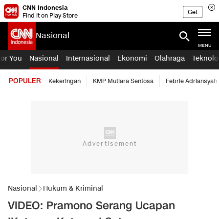
CNN Indonesia
Get
Find it on Play Store
Nasional
MENU
For You
Nasional
Internasional
Ekonomi
Olahraga
Teknolo
POPULER
Kekeringan
KMP Mutiara Sentosa
Febrie Adriansyah
Nasional
Hukum & Kriminal
VIDEO: Pramono Serang Ucapan