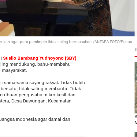
rukan agar para pemimpin tidak saling bermusuhan. (ANTARA FOTO/Puspa
RI
Susilo Bambang Yudhoyono (SBY)
ling mendukung, bahu-membahu
 masyarakat.
ni sama-sama sayang rakyat. Tidak boleh
ak bersatu, tidak saling membantu. Tidak
an ribuan pengusaha mikro kecil dan
ahtera, Desa Dawungan, Kecamatan
K
Bangsa Indonesia agar damai dan
M