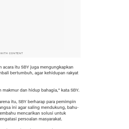
 WITH CONTENT
lam acara itu SBY juga mengungkapkan
bali bertumbuh, agar kehidupan rakyat
n makmur dan hidup bahagia," kata SBY.
arena itu, SBY berharap para pemimpin
angsa ini agar saling mendukung, bahu-
embahu mencarikan solusi untuk
engatasi persoalan masyarakat.