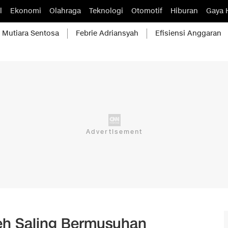
l
Ekonomi
Olahraga
Teknologi
Otomotif
Hiburan
Gaya 
Mutiara Sentosa
Febrie Adriansyah
Efisiensi Anggaran
eh Saling Bermusuhan