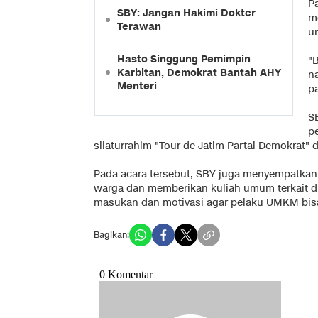
P
SBY: Jangan Hakimi Dokter
m
Terawan
u
Hasto Singgung Pemimpin
"
Karbitan, Demokrat Bantah AHY
n
Menteri
p
S
p
silaturrahim "Tour de Jatim Partai Demokrat" d
Pada acara tersebut, SBY juga menyempatkan 
warga dan memberikan kuliah umum terkait 
masukan dan motivasi agar pelaku UMKM bis
Bagikan: