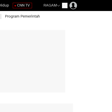
Hidup
CNN TV
RAGAM
Program Pemerintah