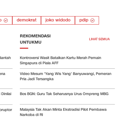
o
demokrat
joko widodo
pdip
REKOMENDASI
LIHAT SEMUA
UNTUKMU
Bantah
Kontroversi Wasit Batalkan Kartu Merah Pemain
Singapura di Piala AFF
ena
Video Mesum 'Yang Wis Yang' Banyuwangi, Pemeran
Pria Jadi Tersangka
Bos BGN: Guru Tak Seharusnya Urus Ompreng MBG
inilai
Malaysia Tak Akan Minta Ekstradisi Pilot Pembawa
oruptor
Narkoba di RI