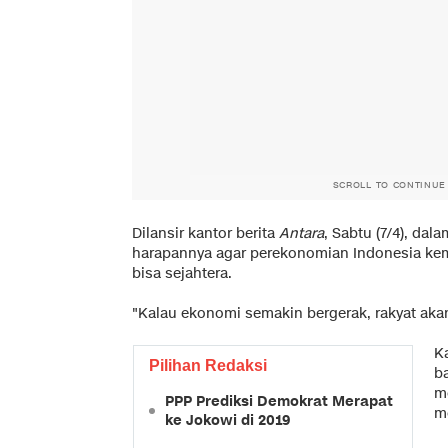
SCROLL TO CONTINUE
Dilansir kantor berita
Antara
, Sabtu (7/4), da
harapannya agar perekonomian Indonesia kem
bisa sejahtera.
"Kalau ekonomi semakin bergerak, rakyat aka
K
Pilihan Redaksi
b
m
PPP Prediksi Demokrat Merapat
m
ke Jokowi di 2019