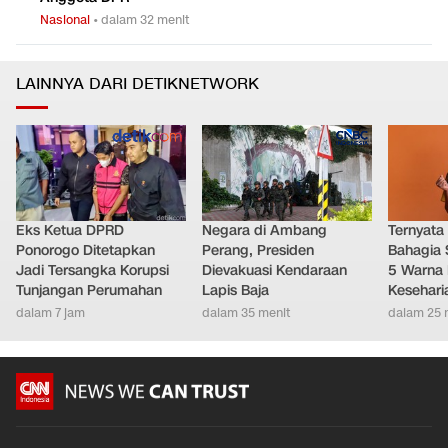
Mangkir Lagi, KPK Ingatkan Rudy Tanoe Kooperatif
0
4
Nasional
•
1 jam yang lalu
1 Tahun Kasus Dana CSR BI & OJK, KPK Belum Tahan 2
0
5
Anggota DPR
Nasional
•
dalam 32 menit
LAINNYA DARI DETIKNETWORK
Eks Ketua DPRD
Negara di Ambang
Ternyata
Ponorogo Ditetapkan
Perang, Presiden
Bahagia 
Jadi Tersangka Korupsi
Dievakuasi Kendaraan
5 Warna 
Tunjangan Perumahan
Lapis Baja
Kesehari
dalam 7 jam
dalam 35 menit
dalam 25 