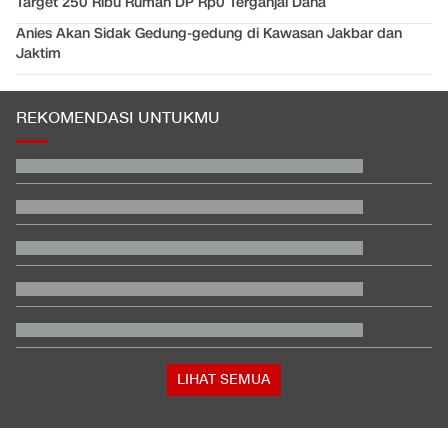
Target 250 Ribu Rumah DP Rp0 Terganjal Dana
Anies Akan Sidak Gedung-gedung di Kawasan Jakbar dan
Jaktim
REKOMENDASI UNTUKMU
Daftar Peraih Penghargaan Piala Presiden 2026: Rivera Pemain
Terbaik
Video Mesum 'Yang Wis Yang' Banyuwangi, Pemeran Pria Jadi
Tersangka
Satu Pemain Thailand Tewas Disambar Petir, 8 Orang Luka-
luka
Total 995 Senpi Ditemukan di Gedung Yayasan Sekolah Pondok
Pinang
Kabar Bahagia Bulutangkis Indonesia, Leo-Indah Sah Menikah
di Mekkah
Tokoh Pro Palestina Menang Pemilu Pendahuluan AS, Pelobi
Israel Sewot