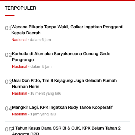
Persen di Kuartal II 2026
Mesin Penyerap Tenaga
Olahraga
Kerja?
Ekonomi
Ekonomi
TERPOPULER
Wacana Pilkada Tanpa Wakil, Golkar Ingatkan Pengganti
0
1
Kepala Daerah
Nasional
•
dalam 6 jam
Karhutla di Alun-alun Suryakancana Gunung Gede
0
2
Pangrango
Nasional
•
dalam 5 jam
Usai Don Ritto, Tim 9 Kejagung Juga Geledah Rumah
0
3
Nurman Herin
Nasional
•
18 menit yang lalu