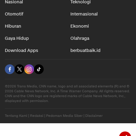
Nasional
Teknologi
Otomotif
Internasional
Hiburan
Ekonomi
Gaya Hidup
Olahraga
Download Apps
berbuatbaik.id
©2026 Trans Media, CNN name, logo and all associated elements (R) and ©
2026 Cable News Network, Inc. A Time Warner Company. All rights reserved.
CNN and the CNN logo are registered marks of Cable News Network, Inc.,
displayed with permission.