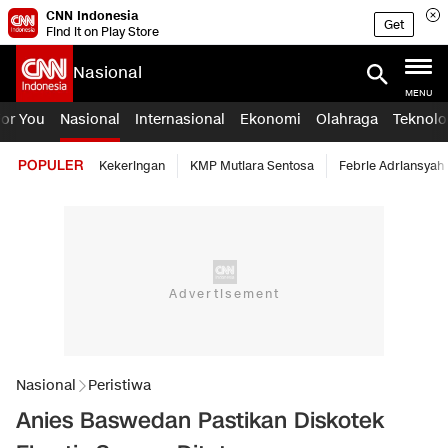
CNN Indonesia
Get
Find it on Play Store
Nasional
MENU
For You
Nasional
Internasional
Ekonomi
Olahraga
Teknolo
POPULER
Kekeringan
KMP Mutiara Sentosa
Febrie Adriansyah
Nasional
Peristiwa
Anies Baswedan Pastikan Diskotek