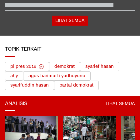
Penalti
Pemilik soal Ratusan Airsoft Gun di Sekolah Jaksel: Buat Ekskul
Nembak
Jadwal Siaran Langsung Singapura vs Indonesia di Piala AFF
2026
LIHAT SEMUA
TOPIK TERKAIT
pilpres 2019
demokrat
syarief hasan
ahy
agus harimurti yudhoyono
syarifuddin hasan
partai demokrat
ANALISIS
LIHAT SEMUA