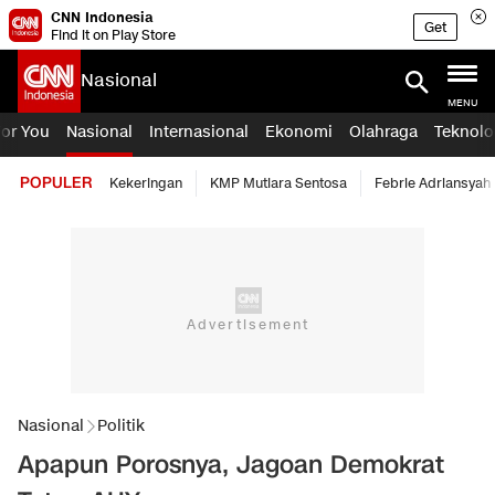
CNN Indonesia
Get
Find it on Play Store
Nasional
MENU
For You
Nasional
Internasional
Ekonomi
Olahraga
Teknolo
POPULER
Kekeringan
KMP Mutiara Sentosa
Febrie Adriansyah
Nasional
Politik
Apapun Porosnya, Jagoan Demokrat