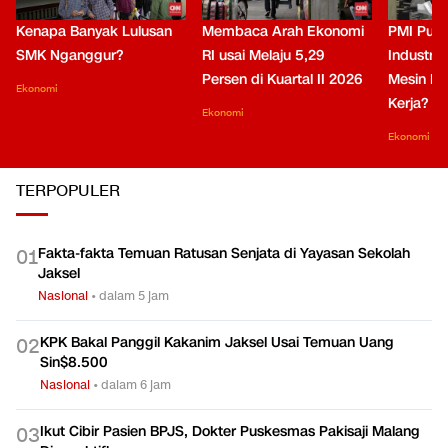
Kenapa Banyak Lulusan
Membaca Arah Ekonomi
PMI Puli
SMK Nganggur?
RI usai Melaju 5,29
Industri 
Persen di Kuartal II 2026
Mesin Pe
Ekonomi
Kerja?
Ekonomi
Ekonomi
TERPOPULER
Fakta-fakta Temuan Ratusan Senjata di Yayasan Sekolah
0
1
Jaksel
Nasional
•
dalam 5 jam
KPK Bakal Panggil Kakanim Jaksel Usai Temuan Uang
0
2
Sin$8.500