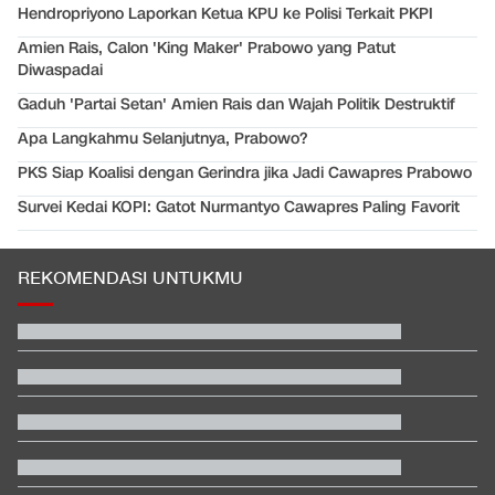
Hendropriyono Laporkan Ketua KPU ke Polisi Terkait PKPI
Amien Rais, Calon 'King Maker' Prabowo yang Patut
Diwaspadai
Gaduh 'Partai Setan' Amien Rais dan Wajah Politik Destruktif
Apa Langkahmu Selanjutnya, Prabowo?
PKS Siap Koalisi dengan Gerindra jika Jadi Cawapres Prabowo
Survei Kedai KOPI: Gatot Nurmantyo Cawapres Paling Favorit
REKOMENDASI UNTUKMU
Trump Beber AS Siapkan Serangan ke Iran Melebihi Skala PD II
Video Mesum 'Yang Wis Yang' Banyuwangi, Pemeran Pria Jadi
Tersangka
Polisi Malaysia Kenali Petugas yang Loloskan Pilot Bawa
Narkoba ke RI
Persebaya Juara Piala Presiden 2026 usai Tekuk Persib via Adu