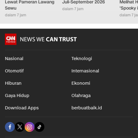
Jejak Arthur Rimbaud di
Resmi! Daftar Tarif Listrik
5 Drama 
Jawa Hidup Kembali
PLN per kWh, Berlaku
Tokoh Ut
Lewat Pameran Lawang
Juli-September 2026
Melihat 
Sewu
'Spooky 
dalam 7 jam
dalam 7 jam
dalam 7 j
Nasional
Teknologi
Otomotif
Internasional
Hiburan
Ekonomi
Gaya Hidup
Olahraga
Download Apps
berbuatbaik.id