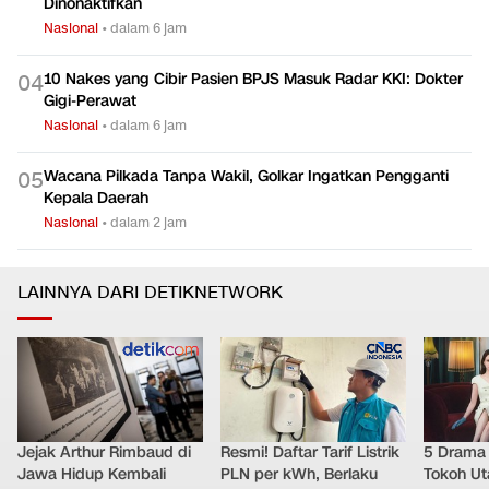
Nasional
•
dalam 6 jam
Ikut Cibir Pasien BPJS, Dokter Puskesmas Pakisaji Malang
0
3
Dinonaktifkan
Nasional
•
dalam 6 jam
10 Nakes yang Cibir Pasien BPJS Masuk Radar KKI: Dokter
0
4
Gigi-Perawat
Nasional
•
dalam 6 jam
Wacana Pilkada Tanpa Wakil, Golkar Ingatkan Pengganti
0
5
Kepala Daerah
Nasional
•
dalam 2 jam
LAINNYA DARI DETIKNETWORK