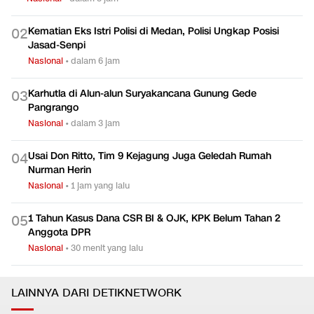
Kematian Eks Istri Polisi di Medan, Polisi Ungkap Posisi
0
2
Jasad-Senpi
Nasional
•
dalam 6 jam
Karhutla di Alun-alun Suryakancana Gunung Gede
0
3
Pangrango
Nasional
•
dalam 3 jam
Usai Don Ritto, Tim 9 Kejagung Juga Geledah Rumah
0
4
Nurman Herin
Nasional
•
1 jam yang lalu
1 Tahun Kasus Dana CSR BI & OJK, KPK Belum Tahan 2
0
5
Anggota DPR
Nasional
•
30 menit yang lalu
LAINNYA DARI DETIKNETWORK