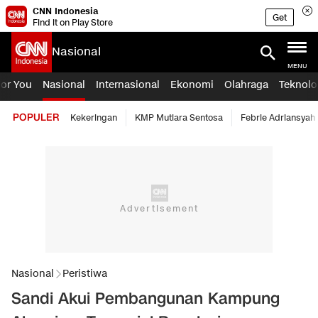
CNN Indonesia
Get
Find it on Play Store
Nasional
MENU
For You
Nasional
Internasional
Ekonomi
Olahraga
Teknolo
POPULER
Kekeringan
KMP Mutiara Sentosa
Febrie Adriansyah
Nasional
Peristiwa
Sandi Akui Pembangunan Kampung