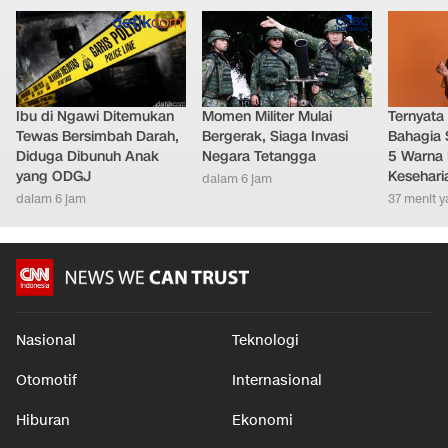
Ibu di Ngawi Ditemukan
Momen Militer Mulai
Ternyata
Tewas Bersimbah Darah,
Bergerak, Siaga Invasi
Bahagia 
Diduga Dibunuh Anak
Negara Tetangga
5 Warna 
yang ODGJ
Kesehari
dalam 6 jam
dalam 6 jam
37 menit y
Nasional
Teknologi
Otomotif
Internasional
Hiburan
Ekonomi