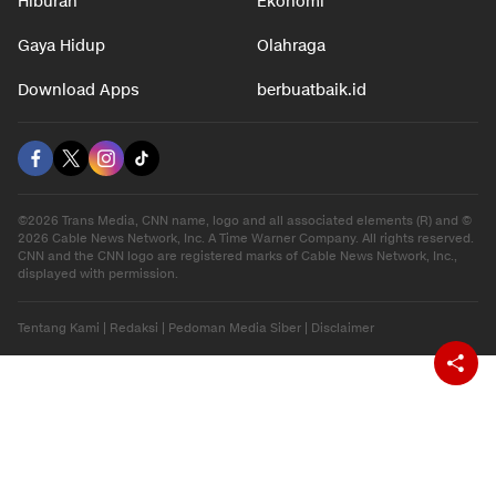
Hiburan
Ekonomi
Gaya Hidup
Olahraga
Download Apps
berbuatbaik.id
©2026 Trans Media, CNN name, logo and all associated elements (R) and ©
2026 Cable News Network, Inc. A Time Warner Company. All rights reserved.
CNN and the CNN logo are registered marks of Cable News Network, Inc.,
displayed with permission.
Tentang Kami
|
Redaksi
|
Pedoman Media Siber
|
Disclaimer