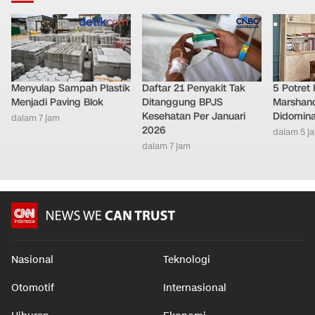
Menyulap Sampah Plastik
Daftar 21 Penyakit Tak
5 Potret
Menjadi Paving Blok
Ditanggung BPJS
Marshand
Kesehatan Per Januari
Didomina
dalam 7 jam
2026
dalam 5 j
dalam 7 jam
Nasional
Teknologi
Otomotif
Internasional