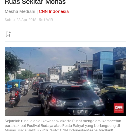
Ruas Sekitar Monas
Mesha Mediani |
CNN Indonesia
Sabtu, 28 Apr 2018 15:11 WIB
Sejumlah ruas jalan di kawasan Jakarta Pusat mengalami kemacetan
parah akibat Festival Budaya atau Pesta Rakyat yang berlangsung di
Monas, pada Sabtu (28/4). (Foto: CNN Indonesia/Mesha Mediani)