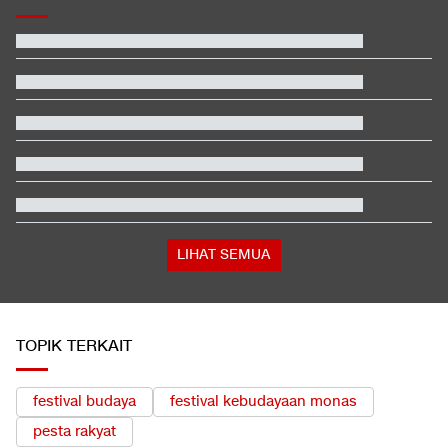
EDUSPORTS: Beda Piala AFF dengan FIFA ASEAN Cup
Jadwal Siaran Langsung Veda Ega di Moto3 Inggris 2026
Beda Nasib Kashmir yang Dikelola India vs Pakistan Jadi
Sorotan
Jadwal Siaran Langsung MotoGP Inggris 2026 di Trans7
Pemerintah Bidik Pajak dari Juragan Kontrakan Tahun Depan
Hashim Djojohadikusumo Kukuhkan 20 Ormas Baru Kawal
Program Pemerintah
LIHAT SEMUA
TOPIK TERKAIT
festival budaya
festival kebudayaan monas
pesta rakyat