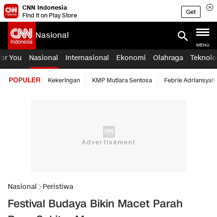
CNN Indonesia
Get
Find it on Play Store
Nasional
MENU
For You
Nasional
Internasional
Ekonomi
Olahraga
Teknolo
POPULER
Kekeringan
KMP Mutiara Sentosa
Febrie Adriansyah
Nasional
Peristiwa
Festival Budaya Bikin Macet Parah