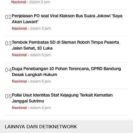
Nasional
•
dalam 3 jam
Penjelasan PO soal Viral Klakson Bus Suara Jokowi 'Saya
0
2
Akan Lawan!'
Nasional
•
dalam 5 jam
Tembok Pembatas SD di Sleman Roboh Timpa Peserta
0
3
Jalan Sehat, 10 Luka
Nasional
•
dalam 6 jam
Duga Penebangan 10 Pohon Terencana, DPRD Bandung
0
4
Desak Langkah Hukum
Nasional
•
dalam 6 jam
Polisi Usut Identitas Staf Kejagung Terkait Kematian
0
5
Janggal Sutrimo
Nasional
•
dalam 4 jam
LAINNYA DARI DETIKNETWORK