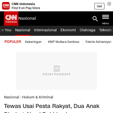
CNN Indonesia
Get
Find it on Play Store
Nasional
MENU
For You
Nasional
Internasional
Ekonomi
Olahraga
Teknolo
POPULER
Kekeringan
KMP Mutiara Sentosa
Febrie Adriansyah
Nasional
Hukum & Kriminal
Tewas Usai Pesta Rakyat, Dua Anak