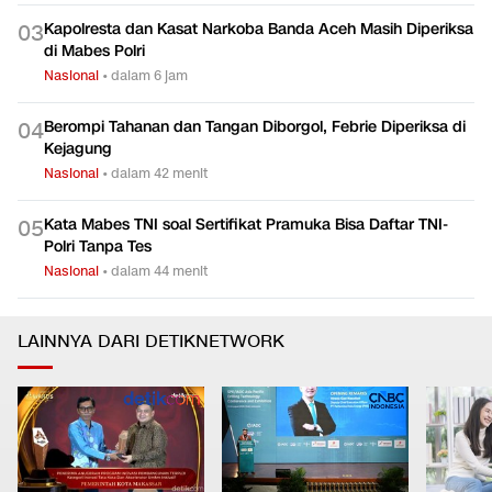
Kapolresta dan Kasat Narkoba Banda Aceh Masih Diperiksa
0
3
di Mabes Polri
Nasional
•
dalam 6 jam
Berompi Tahanan dan Tangan Diborgol, Febrie Diperiksa di
0
4
Kejagung
Nasional
•
dalam 42 menit
Kata Mabes TNI soal Sertifikat Pramuka Bisa Daftar TNI-
0
5
Polri Tanpa Tes
Nasional
•
dalam 44 menit
LAINNYA DARI DETIKNETWORK