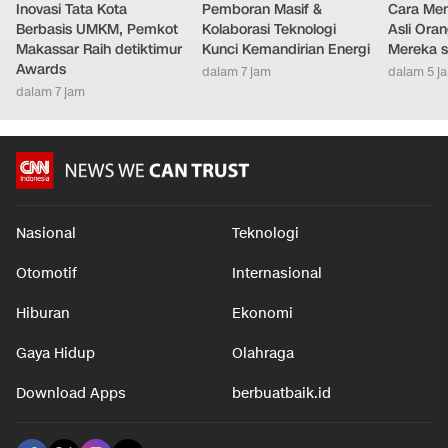
Inovasi Tata Kota
Pemboran Masif &
Cara Men
Berbasis UMKM, Pemkot
Kolaborasi Teknologi
Asli Ora
Makassar Raih detiktimur
Kunci Kemandirian Energi
Mereka s
Awards
dalam 7 jam
dalam 5 j
dalam 7 jam
Nasional
Teknologi
Otomotif
Internasional
Hiburan
Ekonomi
Gaya Hidup
Olahraga
Download Apps
berbuatbaik.id