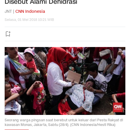
Disebut Alami Dehidrasi
JNT |
CNN Indonesia
Selasa, 01 Mei 2018 10:21 WIB
Seorang warga pingsan saat berebut untuk keluar dari Pesta Rakyat di
kawasan Monas, Jakarta, Sabtu (28/4). (CNN Indonesia/Hesti Rika)