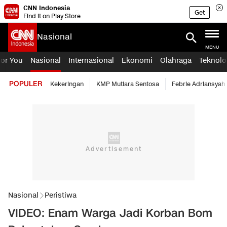
CNN Indonesia
Get
Find it on Play Store
Nasional
MENU
For You
Nasional
Internasional
Ekonomi
Olahraga
Teknolo
POPULER
Kekeringan
KMP Mutiara Sentosa
Febrie Adriansyah
Nasional
Peristiwa
VIDEO: Enam Warga Jadi Korban Bom