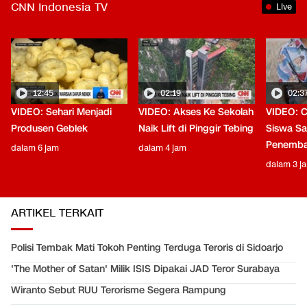
CNN Indonesia TV
Live
12:45
02:19
02:3
VIDEO: Sehari Menjadi
VIDEO: Akses Ke Sekolah
VIDEO: C
Produsen Geblek
Naik Lift di Pinggir Tebing
Siswa Saa
Penemba
dalam 6 jam
dalam 4 jam
dalam 3 j
ARTIKEL TERKAIT
Polisi Tembak Mati Tokoh Penting Terduga Teroris di Sidoarjo
'The Mother of Satan' Milik ISIS Dipakai JAD Teror Surabaya
Wiranto Sebut RUU Terorisme Segera Rampung