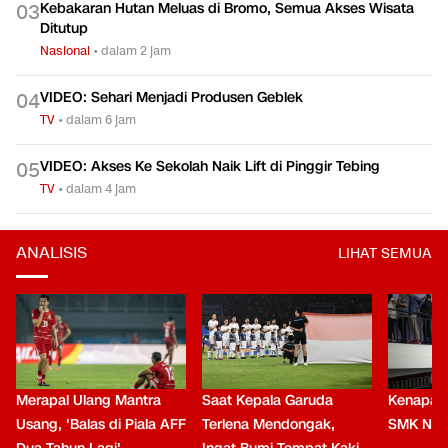
Kebakaran Hutan Meluas di Bromo, Semua Akses Wisata
0
3
Ditutup
Nasional
•
dalam 2 jam
VIDEO: Sehari Menjadi Produsen Geblek
0
4
TV
•
dalam 6 jam
VIDEO: Akses Ke Sekolah Naik Lift di Pinggir Tebing
0
5
TV
•
dalam 4 jam
ANALISIS
LIHAT SEMUA
Merapal Ulang Mantra
Saat Kepala Garuda
Kenapa B
Usang, 'Balas di Piala AFF
Terlena Mendongak,
SMK Nga