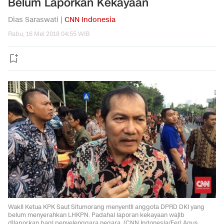
Belum Laporkan Kekayaan
Dias Saraswati |
CNN Indonesia
Rabu, 16 Mei 2018 04:55 WIB
Wakil Ketua KPK Saut Situmorang menyentil anggota DPRD DKI yang
belum menyerahkan LHKPN. Padahal laporan kekayaan wajib
dilaporkan bagi penyelenggara negara. (CNN Indonesia/Feri Agus