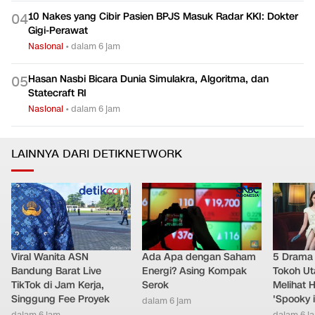
10 Nakes yang Cibir Pasien BPJS Masuk Radar KKI: Dokter
0
4
Gigi-Perawat
Nasional
•
dalam 6 jam
Hasan Nasbi Bicara Dunia Simulakra, Algoritma, dan
0
5
Statecraft RI
Nasional
•
dalam 6 jam
LAINNYA DARI DETIKNETWORK
Viral Wanita ASN
Ada Apa dengan Saham
5 Drama 
Bandung Barat Live
Energi? Asing Kompak
Tokoh Ut
TikTok di Jam Kerja,
Serok
Melihat 
Singgung Fee Proyek
'Spooky 
dalam 6 jam
dalam 6 jam
dalam 6 j