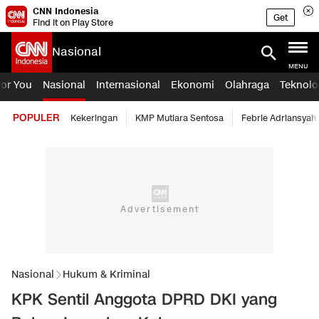
CNN Indonesia
Get
Find it on Play Store
Nasional
MENU
For You
Nasional
Internasional
Ekonomi
Olahraga
Teknolo
POPULER
Kekeringan
KMP Mutiara Sentosa
Febrie Adriansyah
Nasional
Hukum & Kriminal
KPK Sentil Anggota DPRD DKI yang