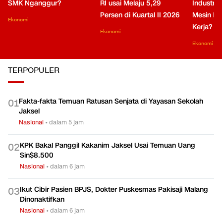
SMK Nganggur?
RI usai Melaju 5,29
Industri 
Persen di Kuartal II 2026
Mesin Pe
Ekonomi
Kerja?
Ekonomi
Ekonomi
TERPOPULER
Fakta-fakta Temuan Ratusan Senjata di Yayasan Sekolah
0
1
Jaksel
Nasional
•
dalam 5 jam
KPK Bakal Panggil Kakanim Jaksel Usai Temuan Uang
0
2
Sin$8.500
Nasional
•
dalam 6 jam
Ikut Cibir Pasien BPJS, Dokter Puskesmas Pakisaji Malang
0
3
Dinonaktifkan
Nasional
•
dalam 6 jam