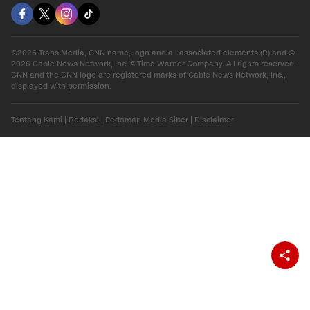
©2026 Trans Media, CNN name, logo and all associated elements (R) and ©
2026 Cable News Network, Inc. A Time Warner Company. All rights reserved.
CNN and the CNN logo are registered marks of Cable News Network, Inc.,
displayed with permission.
Tentang Kami
|
Redaksi
|
Pedoman Media Siber
|
Disclaimer