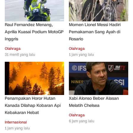
Raul Fernandez Menang,
Momen Lionel Messi Hadiri
Aprilia Kuasai Podium MotoGP
Pemakaman Sang Ayah di
Inggris
Rosario
Olahraga
Olahraga
31 menit yang lalu
1 jam yang lalu
Penampakan Horor Hutan
Xabi Alonso Beber Alasan
Kanada Dilahap Kobaran Api
Melatih Chelsea
Kebakaran Hebat
Olahraga
6 jam yang lalu
Internasional
1 jam yang lalu