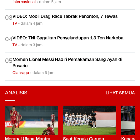
Internasional
•
dalam 5 jam
VIDEO: Mobil Drag Race Tabrak Penonton, 7 Tewas
0
3
TV
•
dalam 4 jam
VIDEO: TNI Gagalkan Penyelundupan 1,3 Ton Narkoba
0
4
TV
•
dalam 3 jam
Momen Lionel Messi Hadiri Pemakaman Sang Ayah di
0
5
Rosario
Olahraga
•
dalam 6 jam
ANALISIS
LIHAT SEMUA
Merapal Ulang Mantra
Saat Kepala Garuda
Kenapa B