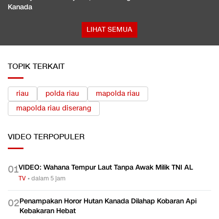
Kanada
LIHAT SEMUA
TOPIK TERKAIT
riau
polda riau
mapolda riau
mapolda riau diserang
VIDEO
TERPOPULER
VIDEO: Wahana Tempur Laut Tanpa Awak Milik TNI AL
0
1
TV
•
dalam 5 jam
Penampakan Horor Hutan Kanada Dilahap Kobaran Api
0
2
Kebakaran Hebat