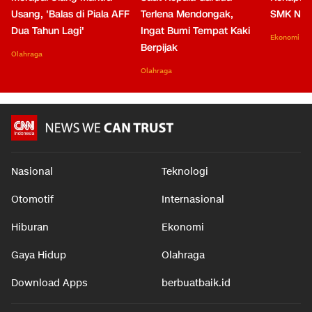
Usang, 'Balas di Piala AFF
Terlena Mendongak,
SMK Nga
Dua Tahun Lagi'
Ingat Bumi Tempat Kaki
Ekonomi
Berpijak
Olahraga
Olahraga
Nasional
Teknologi
Otomotif
Internasional
Hiburan
Ekonomi
Gaya Hidup
Olahraga
Download Apps
berbuatbaik.id