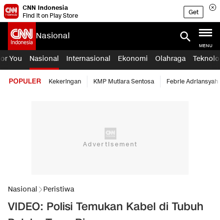
CNN Indonesia
Get
Find it on Play Store
Nasional
MENU
For You
Nasional
Internasional
Ekonomi
Olahraga
Teknolo
POPULER
Kekeringan
KMP Mutiara Sentosa
Febrie Adriansyah
Nasional
Peristiwa
VIDEO: Polisi Temukan Kabel di Tubuh