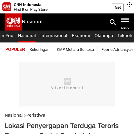
CNN Indonesia
Get
Find it on Play Store
Nasional
MENU
For You
Nasional
Internasional
Ekonomi
Olahraga
Teknolo
POPULER
Kekeringan
KMP Mutiara Sentosa
Febrie Adriansyah
Nasional
Peristiwa
Lokasi Penyergapan Terduga Teroris