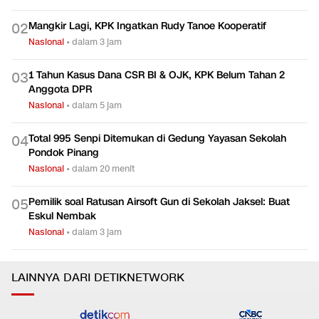
Mangkir Lagi, KPK Ingatkan Rudy Tanoe Kooperatif
0
2
Nasional
•
dalam 3 jam
1 Tahun Kasus Dana CSR BI & OJK, KPK Belum Tahan 2
0
3
Anggota DPR
Nasional
•
dalam 5 jam
Total 995 Senpi Ditemukan di Gedung Yayasan Sekolah
0
4
Pondok Pinang
Nasional
•
dalam 20 menit
Pemilik soal Ratusan Airsoft Gun di Sekolah Jaksel: Buat
0
5
Eskul Nembak
Nasional
•
dalam 3 jam
LAINNYA DARI DETIKNETWORK