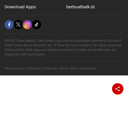
Download Apps
berbuatbaik.id
©2026 Trans Media, CNN name, logo and all associated elements (R) and ©
2026 Cable News Network, Inc. A Time Warner Company. All rights reserved.
CNN and the CNN logo are registered marks of Cable News Network, Inc.,
displayed with permission.
Tentang Kami
|
Redaksi
|
Pedoman Media Siber
|
Disclaimer