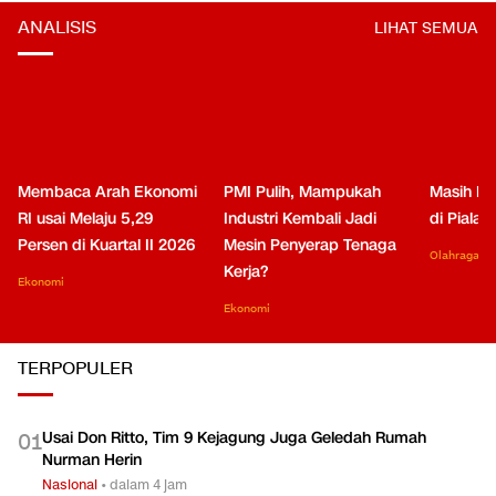
ANALISIS
LIHAT SEMUA
Membaca Arah Ekonomi
PMI Pulih, Mampukah
Masih Be
RI usai Melaju 5,29
Industri Kembali Jadi
di Piala
Persen di Kuartal II 2026
Mesin Penyerap Tenaga
Olahraga
Kerja?
Ekonomi
Ekonomi
TERPOPULER
Usai Don Ritto, Tim 9 Kejagung Juga Geledah Rumah
0
1
Nurman Herin
Nasional
•
dalam 4 jam