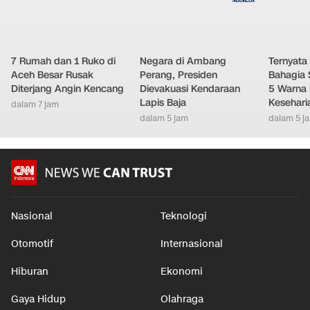
7 Rumah dan 1 Ruko di
Negara di Ambang
Ternyata
Aceh Besar Rusak
Perang, Presiden
Bahagia 
Diterjang Angin Kencang
Dievakuasi Kendaraan
5 Warna 
Lapis Baja
Kesehari
dalam 7 jam
dalam 5 jam
dalam 5 j
Nasional
Teknologi
Otomotif
Internasional
Hiburan
Ekonomi
Gaya Hidup
Olahraga