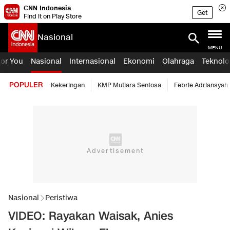
CNN Indonesia
Get
Find it on Play Store
Nasional
MENU
For You
Nasional
Internasional
Ekonomi
Olahraga
Teknolo
POPULER
Kekeringan
KMP Mutiara Sentosa
Febrie Adriansyah
Nasional
Peristiwa
VIDEO: Rayakan Waisak, Anies