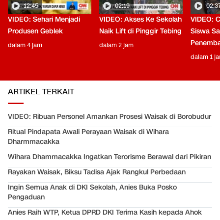
12:45
02:19
02:3
VIDEO: Sehari Menjadi
VIDEO: Akses Ke Sekolah
VIDEO: C
Produsen Geblek
Naik Lift di Pinggir Tebing
Siswa Saa
Penemba
dalam 4 jam
dalam 2 jam
dalam 1 j
ARTIKEL TERKAIT
VIDEO: Ribuan Personel Amankan Prosesi Waisak di Borobudur
Ritual Pindapata Awali Perayaan Waisak di Wihara
Dharmmacakka
Wihara Dhammacakka Ingatkan Terorisme Berawal dari Pikiran
Rayakan Waisak, Biksu Tadisa Ajak Rangkul Perbedaan
Ingin Semua Anak di DKI Sekolah, Anies Buka Posko
Pengaduan
Anies Raih WTP, Ketua DPRD DKI Terima Kasih kepada Ahok