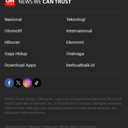
Nasional
Teknologi
Otomotif
Internasional
Hiburan
Ekonomi
Gaya Hidup
Olahraga
Download Apps
berbuatbaik.id
©2026 Trans Media, CNN name, logo and all associated elements (R) and ©
2026 Cable News Network, Inc. A Time Warner Company. All rights reserved.
CNN and the CNN logo are registered marks of Cable News Network, Inc.,
displayed with permission.
Tentang Kami
|
Redaksi
|
Pedoman Media Siber
|
Disclaimer