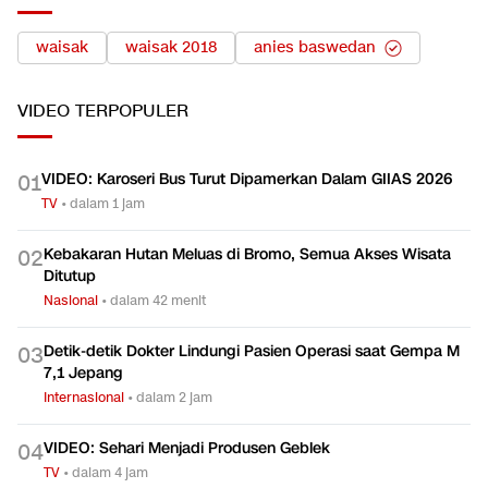
waisak
waisak 2018
anies baswedan
VIDEO
TERPOPULER
VIDEO: Karoseri Bus Turut Dipamerkan Dalam GIIAS 2026
0
1
TV
•
dalam 1 jam
Kebakaran Hutan Meluas di Bromo, Semua Akses Wisata
0
2
Ditutup
Nasional
•
dalam 42 menit
Detik-detik Dokter Lindungi Pasien Operasi saat Gempa M
0
3
7,1 Jepang
Internasional
•
dalam 2 jam
VIDEO: Sehari Menjadi Produsen Geblek
0
4
TV
•
dalam 4 jam