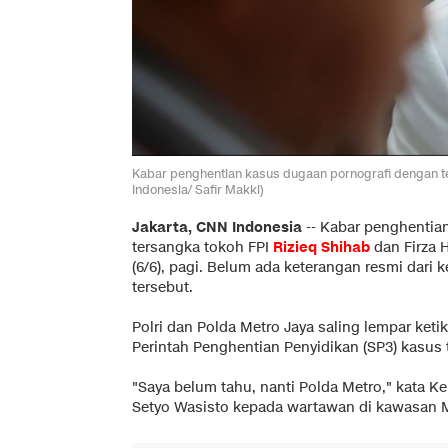
Kabar penghentian kasus dugaan pornografi dengan te
Indonesia/ Safir Makki)
Jakarta, CNN Indonesia
-- Kabar penghentia
tersangka tokoh FPI
Rizieq Shihab
dan Firza H
(6/6), pagi. Belum ada keterangan resmi dari
tersebut.
Polri dan Polda Metro Jaya saling lempar ketik
Perintah Penghentian Penyidikan (SP3) kasus 
"Saya belum tahu, nanti Polda Metro," kata Ke
Setyo Wasisto kepada wartawan di kawasan M