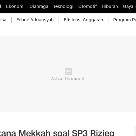
l
Ekonomi
Olahraga
Teknologi
Otomotif
Hiburan
Gaya 
osa
Febrie Adriansyah
Efisiensi Anggaran
Program P
stana Mekkah soal SP3 Rizieq