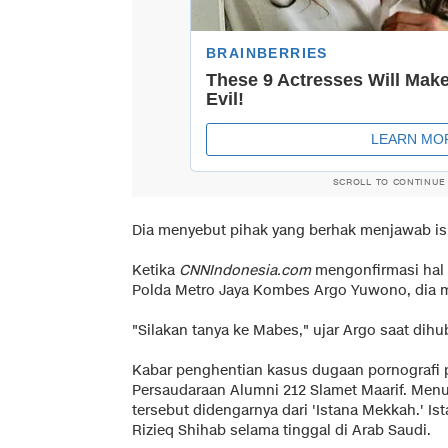
SCROLL TO CONTINUE
Dia menyebut pihak yang berhak menjawab isu
Ketika
CNNIndonesia.com
mengonfirmasi hal 
Polda Metro Jaya Kombes Argo Yuwono, dia m
"Silakan tanya ke Mabes," ujar Argo saat dih
Kabar penghentian kasus dugaan pornografi p
Persaudaraan Alumni 212 Slamet Maarif. Menu
tersebut didengarnya dari 'Istana Mekkah.' I
Rizieq Shihab selama tinggal di Arab Saudi.