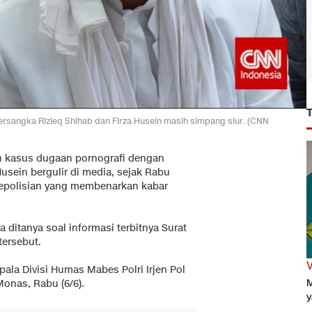
rsangka Rizieq Shihab dan Firza Husein masih simpang siur. (CNN
n kasus dugaan pornografi dengan
usein bergulir di media, sejak Rabu
 kepolisian yang membenarkan kabar
a ditanya soal informasi terbitnya Surat
tersebut.
pala Divisi Humas Mabes Polri Irjen Pol
M
onas, Rabu (6/6).
y