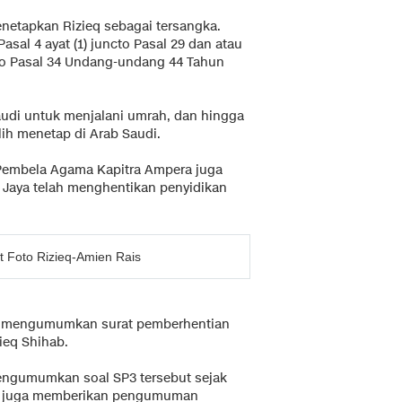
enetapkan Rizieq sebagai tersangka.
asal 4 ayat (1) juncto Pasal 29 dan atau
cto Pasal 34 Undang-undang 44 Tahun
Saudi untuk menjalani umrah, dan hingga
lih menetap di Arab Saudi.
 Pembela Agama Kapitra Ampera juga
Jaya telah menghentikan penyidikan
t Foto Rizieq-Amien Rais
ra mengumumkan surat pemberhentian
ieq Shihab.
engumumkan soal SP3 tersebut sejak
idak juga memberikan pengumuman