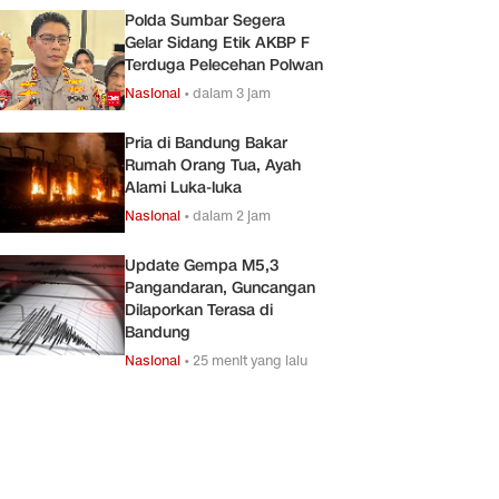
Polda Sumbar Segera
Gelar Sidang Etik AKBP F
Terduga Pelecehan Polwan
Nasional
•
dalam 3 jam
Pria di Bandung Bakar
Rumah Orang Tua, Ayah
Alami Luka-luka
Nasional
•
dalam 2 jam
Update Gempa M5,3
Pangandaran, Guncangan
Dilaporkan Terasa di
Bandung
Nasional
•
25 menit yang lalu