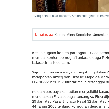
Rizieq Shihab saat bertemu Amien Rais. (Dok. Istimew
Lihat juga:
Kapitra Minta Kepolisian Umumkan
Kasus dugaan konten pornografi Rizieq bermu
memuat konten pornografi antara diduga Rizieq
baladacintarizieq.com.
Sejumlah mahasiswa yang tergabung dalam Al
melaporkan Rizieq dan Firza ke Mapolda Metr
LP/510/I/2017/PMJ/Ditreskrimsus tertanggal 30
Polda Metro Jaya kemudian menyelidiki kasus t
menetapkan Firza sebagai tersangka. Firza dije
29 dan atau Pasal 6 juncto Pasal 32 dan atau
44 Tahun 2008 tentang Pornografi dengan anc