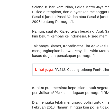
Selang 13 hari kemudian, Polda Metro Jaya m
Rizieq ditetapkan, dan dinyatakan melanggar P
Pasal 6 juncto Pasal 32 dan atau Pasal 8 jun
2008 tentang Pornografi.
Namun, saat itu Rizieq telah berada di Arab 
kini belum kembali ke Indonesia. Rizieq memi
Tak hanya Slamet, Koordinator Tim Advokasi
mengungkapkan bahwa Penyidik Polda Metro 
kasus dugaan percakapan pornografi.
Lihat juga:
PA 212: Cebong-cebong Panik Liha
Kapitra pun meminta kepolisian untuk sege
penyidikan (SP3) kasus dugaan pornografi Riz
Dia mengaku telah menunggu polisi untuk m
Februari 2018. Namun, hingga kini polisi t