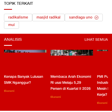
LIHAT SEMUA
TOPIK TERKAIT
radikalisme
masjid radikal
sandiaga uno
mui
ANALISIS
LIHAT SEMUA
Kenapa Banyak Lulusan
Membaca Arah Ekonomi
PMI Puli
SMK Nganggur?
RI usai Melaju 5,29
Industri 
Persen di Kuartal II 2026
Mesin Pe
Ekonomi