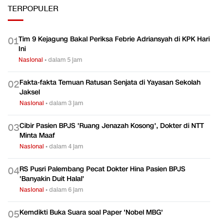
Kerja?
Ekonomi
Ekonomi
TERPOPULER
Tim 9 Kejagung Bakal Periksa Febrie Adriansyah di KPK Hari
0
1
Ini
Nasional
•
dalam 5 jam
Fakta-fakta Temuan Ratusan Senjata di Yayasan Sekolah
0
2
Jaksel
Nasional
•
dalam 3 jam
Cibir Pasien BPJS 'Ruang Jenazah Kosong', Dokter di NTT
0
3
Minta Maaf
Nasional
•
dalam 4 jam
RS Pusri Palembang Pecat Dokter Hina Pasien BPJS
0
4
'Banyakin Duit Halal'