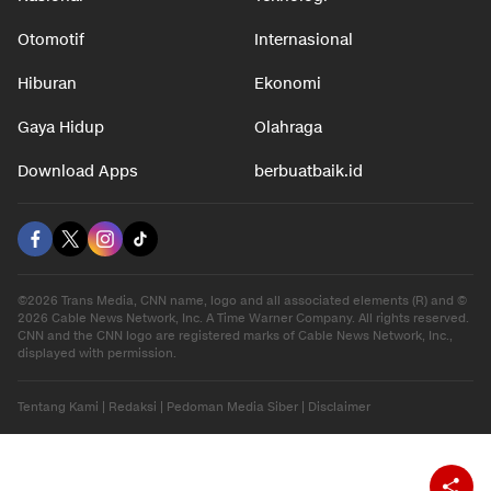
Nasional
Teknologi
Otomotif
Internasional
Hiburan
Ekonomi
Gaya Hidup
Olahraga
Download Apps
berbuatbaik.id
©2026 Trans Media, CNN name, logo and all associated elements (R) and ©
2026 Cable News Network, Inc. A Time Warner Company. All rights reserved.
CNN and the CNN logo are registered marks of Cable News Network, Inc.,
displayed with permission.
Tentang Kami
|
Redaksi
|
Pedoman Media Siber
|
Disclaimer