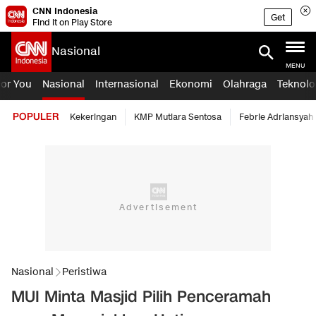
CNN Indonesia
Get
Find it on Play Store
Nasional
MENU
For You
Nasional
Internasional
Ekonomi
Olahraga
Teknolo
POPULER
Kekeringan
KMP Mutiara Sentosa
Febrie Adriansyah
Nasional
Peristiwa
MUI Minta Masjid Pilih Penceramah