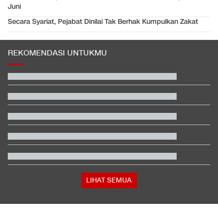
Juni
Secara Syariat, Pejabat Dinilai Tak Berhak Kumpulkan Zakat
REKOMENDASI UNTUKMU
Karhutla di Alun-alun Suryakancana Gunung Gede Pangrango
Daftar Peraih Penghargaan Piala Presiden 2026: Rivera Pemain
Terbaik
Filipina Singgung Indonesia Jelang Laga Hidup-Mati Lawan
Malaysia
Buwas: Sertifikat Pramuka Garuda Bisa Buat Daftar TNI-Polri
Tanpa Tes
Tokoh Pro Palestina Menang Pemilu Pendahuluan AS, Pelobi
Israel Sewot
Satu Pemain Thailand Tewas Disambar Petir, 8 Orang Luka-
luka