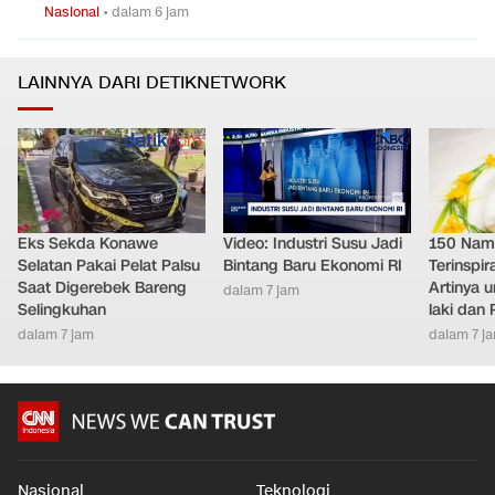
Nasional
•
dalam 6 jam
Kemdikti Buka Suara soal Paper 'Nobel MBG'
0
5
Nasional
•
dalam 6 jam
LAINNYA DARI DETIKNETWORK
Eks Sekda Konawe
Video: Industri Susu Jadi
150 Nam
Selatan Pakai Pelat Palsu
Bintang Baru Ekonomi RI
Terinspir
Saat Digerebek Bareng
Artinya 
dalam 7 jam
Selingkuhan
laki dan
dalam 7 jam
dalam 7 j