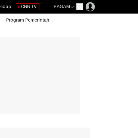
Hidup
CNN TV
RAGAM
Program Pemerintah