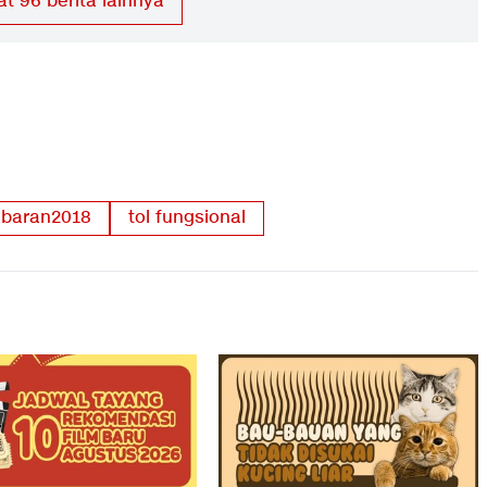
at
96
berita lainnya
ebaran2018
tol fungsional