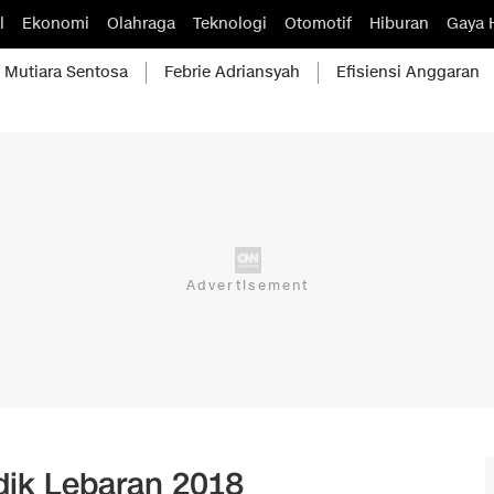
l
Ekonomi
Olahraga
Teknologi
Otomotif
Hiburan
Gaya 
Mutiara Sentosa
Febrie Adriansyah
Efisiensi Anggaran
udik Lebaran 2018