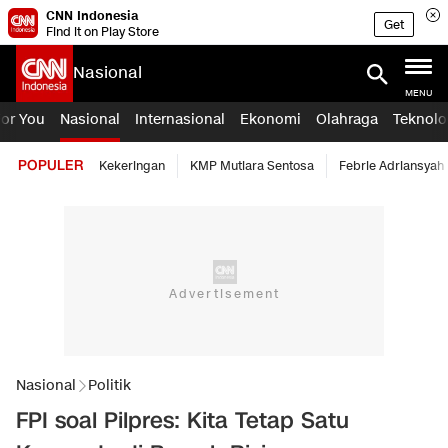
CNN Indonesia
Get
Find it on Play Store
Nasional
MENU
For You
Nasional
Internasional
Ekonomi
Olahraga
Teknolo
POPULER
Kekeringan
KMP Mutiara Sentosa
Febrie Adriansyah
Nasional
Politik
FPI soal Pilpres: Kita Tetap Satu