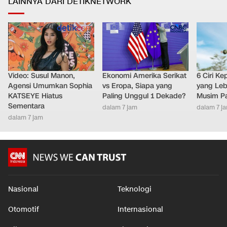
Nasional
•
8 jam yang lalu
LAINNYA DARI DETIKNETWORK
Video: Susul Manon,
Ekonomi Amerika Serikat
6 Ciri K
Agensi Umumkan Sophia
vs Eropa, Siapa yang
yang Leb
KATSEYE Hiatus
Paling Unggul 1 Dekade?
Musim P
Sementara
dalam 7 jam
dalam 7 j
dalam 7 jam
Nasional
Teknologi