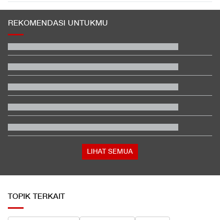
REKOMENDASI UNTUKMU
Kontroversi Wasit Batalkan Kartu Merah Pemain Singapura di
Piala AFF
Beda Nasib Kashmir yang Dikelola India vs Pakistan Jadi
Sorotan
Jangan Masukkan 7 Barang Ini ke Bagasi Pesawat
Hashim Djojohadikusumo Kukuhkan 20 Ormas Baru Kawal
Program Pemerintah
Trump-Netanyahu Mulai Retak, Israel Akan Perangi Iran
Sendirian?
Hasil Sprint Race MotoGP Inggris: Martin Juara, Marquez Posisi
9
LIHAT SEMUA