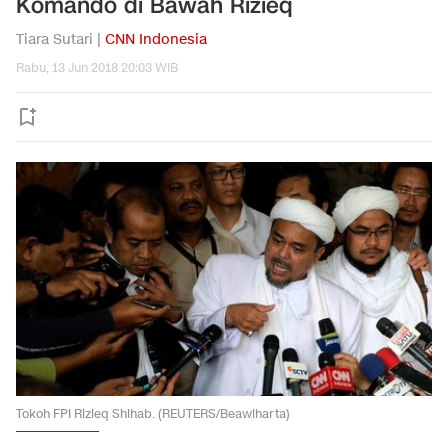
Komando di Bawah Rizieq
Tiara Sutari |
CNN Indonesia
Rabu, 13 Jun 2018 20:03 WIB
Tokoh FPI Rizieq Shihab. (REUTERS/Beawiharta)