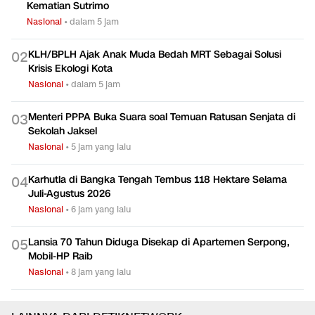
TERPOPULER
Keluarga Lapor Polisi Minta Kepastian Hukum Soal
0
1
Kematian Sutrimo
Nasional
•
dalam 5 jam
KLH/BPLH Ajak Anak Muda Bedah MRT Sebagai Solusi
0
2
Krisis Ekologi Kota
Nasional
•
dalam 5 jam
Menteri PPPA Buka Suara soal Temuan Ratusan Senjata di
0
3
Sekolah Jaksel
Nasional
•
5 jam yang lalu
Karhutla di Bangka Tengah Tembus 118 Hektare Selama
0
4
Juli-Agustus 2026
Nasional
•
6 jam yang lalu
Lansia 70 Tahun Diduga Disekap di Apartemen Serpong,
0
5
Mobil-HP Raib