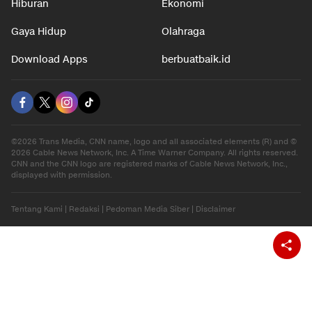
Otomotif
Internasional
Hiburan
Ekonomi
Gaya Hidup
Olahraga
Download Apps
berbuatbaik.id
©2026 Trans Media, CNN name, logo and all associated elements (R) and ©
2026 Cable News Network, Inc. A Time Warner Company. All rights reserved.
CNN and the CNN logo are registered marks of Cable News Network, Inc.,
displayed with permission.
Tentang Kami
|
Redaksi
|
Pedoman Media Siber
|
Disclaimer